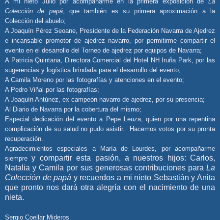
A mi nieto Julio por acompañarme en la primera exposición de
La
Colección de papá
, que también es su primera aproximación a la
Colección del abuelo;
A Joaquín Pérez Seoane, Presidente de la Federación Navarra de Ajedrez
e incansable promotor de ajedrez navarro, por permitirme compartir el
evento en el desarrollo del Torneo de ajedrez por equipos de Navarra;
A Patricia Quintana, Directora Comercial del Hotel NH Iruña Park, por las
sugerencias y logística brindada para el desarrollo del evento;
A Camila Moreno por las fotografías y atenciones en el evento;
A Pedro Viñal por las fotografías;
A Joaquín Antúnez, ex campeón navarro de ajedrez, por su presencia;
Al Diario de Navarra por la cobertura del mismo;
Especial dedicación del evento a Pepe Leuza, quien por una repentina
complicación de su salud no pudo asistir. Hacemos votos por su pronta
recuperación.
Agradecimientos especiales a María de Lourdes, por acompañarme
y compartir esta pasión, a nuestros hijos: Carlos,
siempre
Natalia y Camila por sus generosas contribuciones para
La
Colección de papá
y recuerdos a mi nieto Sebastián y Anita
que pronto nos dará otra alegría con el nacimiento de una
nieta.
Sergio Coellar Mideros