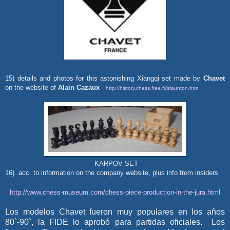
15) details and photos for this astonishing Xiangqi set made by
Chavet
on the website of
Alain
Cazaux
http://history.chess.free.fr/staunton.htm
KARPOV SET
16) acc. to information on the company website, plus info from insiders
http://www.chess-museum.com/chess-piece-production-in-the-jura.html
Los modelos Chavet
fue
ron muy populares en los años
80`-90`, la FIDE lo aprobó para partidas oficiales. Los