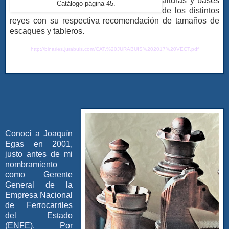
alturas y bases
Catálogo página 45.
de los distintos
reyes con su respectiva recomendación de tamaños de
escaques y tableros.
h
ttp://binaries.jurabuis.com/CAT.%20JURABUIS%202017%20VECT.pdf
Conocí a Joaquín
Egas en 2001,
justo antes de mi
nombramiento
como Gerente
General de la
Empresa Nacional
de Ferrocarriles
del Estado
(ENFE). Por