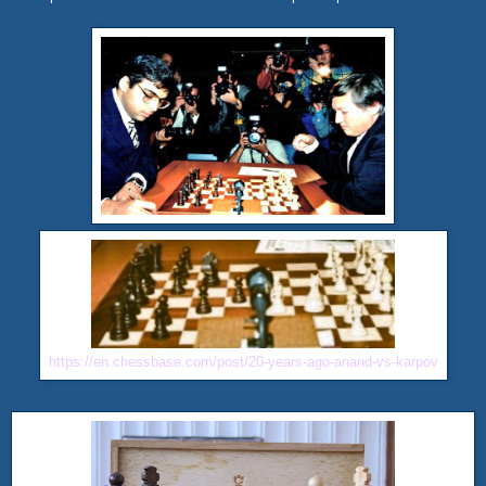
https://en.chessbase.com/post/20-years-ago-anand-vs-karpov