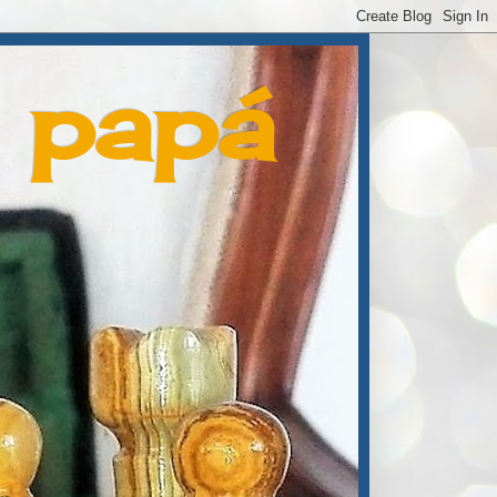
e papá