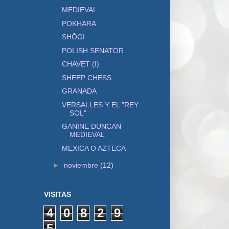
MEDIEVAL
POKHARA
SHŌGI
POLISH SENATOR
CHAVET (I)
SHEEP CHESS
GRANADA
VERSALLES Y EL "REY
SOL"
GANINE DUNCAN
MEDIEVAL
MEXICA O AZTECA
►
noviembre
(12)
VISITAS
4
0
8
2
9
5