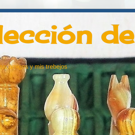
lección d
 mis amigos y mis trebejos