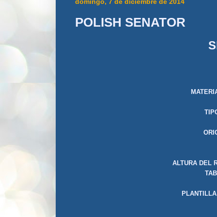
domingo, 7 de diciembre de 2014
POLISH SENATOR
S
MATERI
TIP
OR
ALTURA DEL R
TAB
MA
PLANTILLA