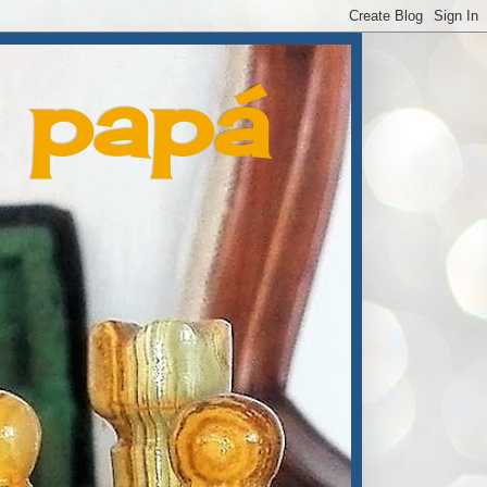
e papá