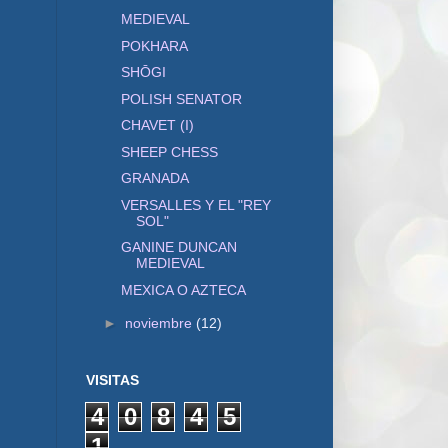
MEDIEVAL
POKHARA
SHŌGI
POLISH SENATOR
CHAVET (I)
SHEEP CHESS
GRANADA
VERSALLES Y EL "REY
SOL"
GANINE DUNCAN
MEDIEVAL
MEXICA O AZTECA
►
noviembre
(12)
VISITAS
4
0
8
4
5
1