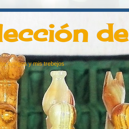
lección d
 mis amigos y mis trebejos