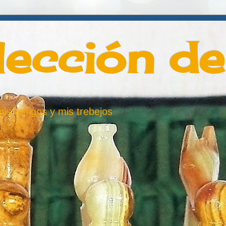
lección d
 mis amigos y mis trebejos