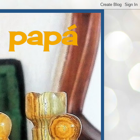
e papá