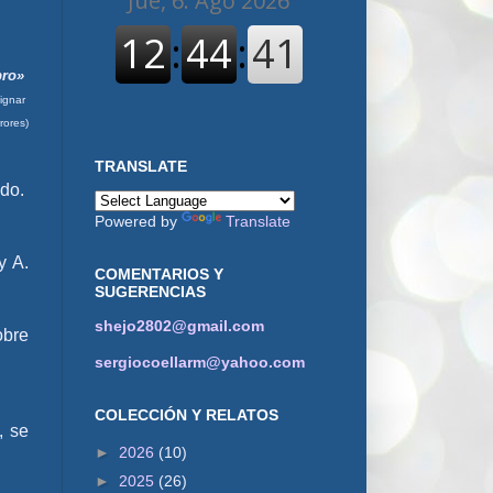
bro»
signar
rores)
TRANSLATE
ado.
Powered by
Translate
y A.
COMENTARIOS Y
SUGERENCIAS
shejo2802@gmail.com
obre
sergiocoellarm@yahoo.com
COLECCIÓN Y RELATOS
, se
►
2026
(10)
►
2025
(26)