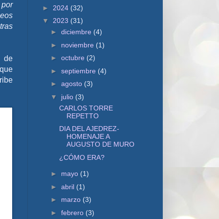
 por
►
2024
(32)
neos
▼
2023
(31)
tras
►
diciembre
(4)
►
noviembre
(1)
►
octubre
(2)
a de
 que
►
septiembre
(4)
ribe
►
agosto
(3)
▼
julio
(3)
CARLOS TORRE
REPETTO
DIA DEL AJEDREZ-
HOMENAJE A
AUGUSTO DE MURO
¿CÓMO ERA?
►
mayo
(1)
►
abril
(1)
►
marzo
(3)
►
febrero
(3)