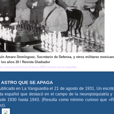
uín Amaro Domínguez, Secretario de Defensa, y otros militares mexican
 los años 20 / Revista Gladiador
e.com/post/zenon-franco-685-carlos-torre-repetto
 ASTRO QUE SE APAGA
 publicado en La Vanguardia el 21 de agosto de 1931. Un escrit
sta español que destacó en el campo de la neuropsiquiatría y
sde 1930 hasta 1943. (Resulta como mínimo curioso que «
ez).