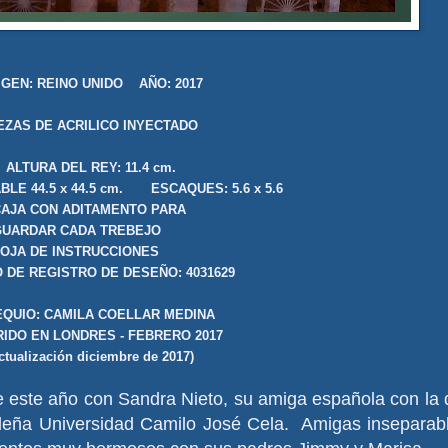
IGEN:
REINO UNIDO
AÑO:
20
17
IEZAS
DE
ACRILICO INYECTADO
ALTURA DEL REY:
1
1.4
cm.
LE 44.5 x 44.5 cm. ESCAQUES: 5.6 x 5.6
AJA CON ADITAMENTO PARA
GUARDAR CADA TREBEJO
HOJA DE INSTRUCCIONES
 DE REGISTRO DE DESEÑO: 4031629
QUIO: CAMILA COELLAR MEDINA
RIDO EN LONDRES - FEBRERO 2017
ctualización diciembre de 2017)
e este año con Sandra Nieto, su amiga española con la
ileña Universidad Camilo José Cela. Amigas inseparab