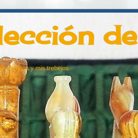
lección d
 mis amigos y mis trebejos