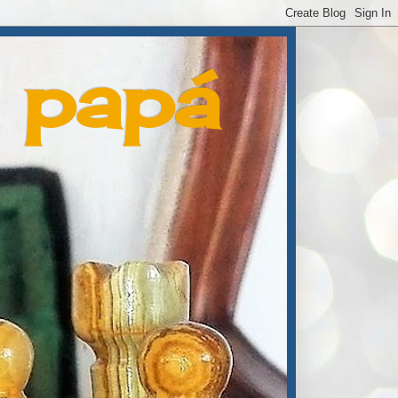
e papá