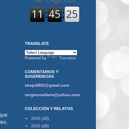
TRANSLATE
Powered by
Translate
COMENTARIOS Y
SUGERENCIAS
shejo2802@gmail.com
sergiocoellarm@yahoo.com
COLECCIÓN Y RELATOS
 que
►
2026
(10)
les,
►
2025
(26)