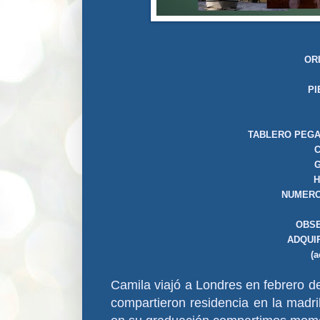
OR
P
TABLERO PEGAB
C
NUMERO
OBSE
ADQUI
(a
Camila viajó a Londres en febrero d
compartieron residencia en la madr