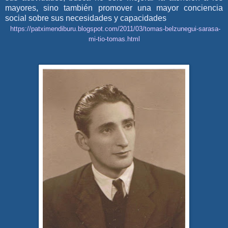
mayores, sino también promover una mayor conciencia
social sobre sus necesidades y capacidades
https://patximendiburu.blogspot.com/2011/03/tomas-belzunegui-sarasa-
mi-tio-tomas.html