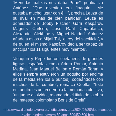
“Menudas palizas nos daba Pepe”, puntualiza
Antúnez. “Qué divertido era Joaquín... Me
gustaba mucho jugar con él...”, precisa Leuza de
su rival en más de cien partidas”. Leuza es
admirador de Bobby Fischer, Garri Kaspárov,
Magnus Carlsen, José Raúl Capablanca,
Alexander Alekhine y Miguel Najdorf. Antúnez
añade a estos a Mijaíl Tal, “el rey del sacrificio”, y
de quien el mismo Kaspárov decía ser capaz de
anticipar los 11 siguientes movimientos”.
“Joaquín y Pepe fueron coetáneos de grandes
figuras españolas como Arturo Pomar, Antonio
Medina, Juan Manuel Bellón o Román Torán; y
ellos siempre estuvieron un poquito por encima
de la media (en los 6 puntos), codeándose con
muchos de la cumbre”, remarca Coellar. “Este
encuentro es un recuerdo a la memoria colectiva,
‘un jaque al olvido’, retomando el título de la obra
del maestro colombiano Boris de Greiff”.
https://www.diariodenavarra.es/noticias/navarra/2024/02/20/dos-maestros-
rivales-ajedrez-navarro-30-anos-599450-300.html