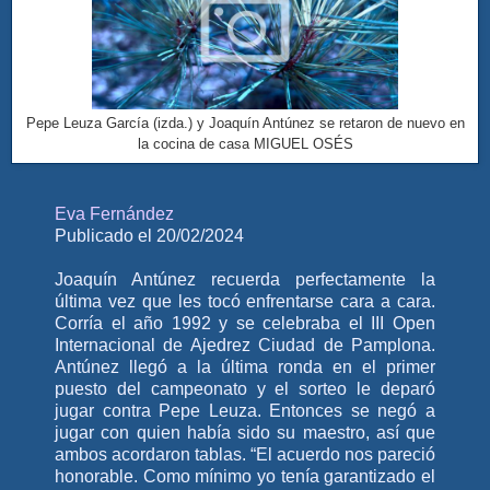
Pepe Leuza García (izda.) y Joaquín Antúnez se retaron de nuevo en
la cocina de casa MIGUEL OSÉS
Eva Fernández
Publicado el 20/02/2024
Joaquín Antúnez recuerda perfectamente la
última vez que les tocó enfrentarse cara a cara.
Corría el año 1992 y se celebraba el III Open
Internacional de Ajedrez Ciudad de Pamplona.
Antúnez llegó a la última ronda en el primer
puesto del campeonato y el sorteo le deparó
jugar contra Pepe Leuza. Entonces se negó a
jugar con quien había sido su maestro, así que
ambos acordaron tablas. “El acuerdo nos pareció
honorable. Como mínimo yo tenía garantizado el