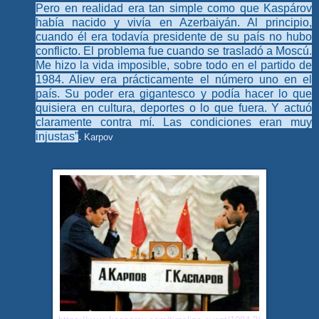
Pero en realidad era tan simple como que Kaspárov
había nacido y vivía en Azerbaiyán. Al principio,
cuando él era todavía presidente de su país no hubo
conflicto. El problema fue cuando se trasladó a Moscú.
Me hizo la vida imposible, sobre todo en el partido de
1984. Aliev era prácticamente el número uno en el
país. Su poder era gigantesco y podía hacer lo que
quisiera en cultura, deportes o lo que fuera. Y actuó
claramente contra mí. Las condiciones eran muy
injustas”
.
Karpov