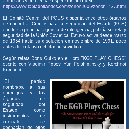
ambos les vino bien la suspensión del duelo”.
https://www.tabladeflandes.com/zenon2006/zenon_427.html
El Comité Central del PCUS disponía entre otros órganos
de control al Comité para la Seguridad del Estado (KGB)
que fue la principal agencia de inteligencia, policía secreta y
seguridad de la Unión Soviética. Estuvo activa desde marzo
de 1954 hasta su disolución en noviembre de 1991, poco
antes del colapso del bloque soviético.
Según relata Boris Gulko en el libro "KGB PLAY CHESS"
escrito con Vladimir Popov, Yuri Felshintinsky y Korchnoi
Korchnoi:
"El partido
nombraba a sus
enemigos y los
órganos de
seguridad del
Estado, como
instrumentos de
combate, se
deshacían de ellos