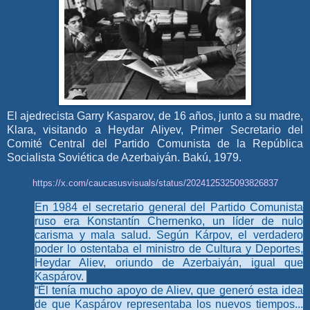
El ajedrecista Garry Kasparov, de 16 años, junto a su madre,
Klara, visitando a Heydar Aliyev, Primer Secretario del
Comité Central del Partido Comunista de la República
Socialista Soviética de Azerbaiyán. Bakú, 1979.
https://x.com/caucasusvisuals/status/2024125325093826837
En 1984 el secretario general del Partido Comunista
ruso era Konstantín Chernenko, un líder de nulo
carisma y mala salud. Según Kárpov, el verdadero
poder lo ostentaba el ministro de Cultura y Deportes,
Heydar Aliev, oriundo de Azerbaiyán, igual que
Kaspárov.
“Él tenía mucho apoyo de Aliev, que generó esta idea
de que Kaspárov representaba los nuevos tiempos...