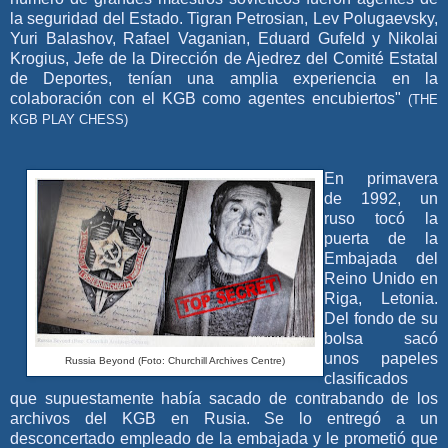
la seguridad del Estado. Tigran Petrosian, Lev Polugaevsky,
Yuri Balashov, Rafael Vaganian, Eduard Gufeld y Nikolai
Krogius, Jefe de la Dirección de Ajedrez del Comité Estatal
de Deportes, tenían una amplia experiencia en la
colaboración con el KGB como agentes encubiertos"
(THE
KGB PLAY CHESS)
En primavera
de 1992, un
ruso tocó la
puerta de la
Embajada del
Reino Unido en
Riga, Letonia.
Del fondo de su
bolsa sacó
unos papeles
Russia Beyond (Foto: Churchill Archives Centre
)
clasificados
que supuestamente había sacado de contrabando de los
archivos del KGB en Rusia. Se lo entregó a un
desconcertado empleado de la embajada y le prometió que