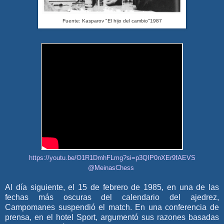
Fuente: Kasparov "El hijo del cambio"1987
https://youtu.be/O1R1DmhFLmg?si=p3QIP0nXEr9fAEVS
@MeinasChess
Al día siguiente, el 15 de febrero de 1985, en una de las
fechas más oscuras del calendario del ajedrez,
Campomanes suspendió el match. En una conferencia de
prensa, en el hotel Sport, argumentó sus razones basadas