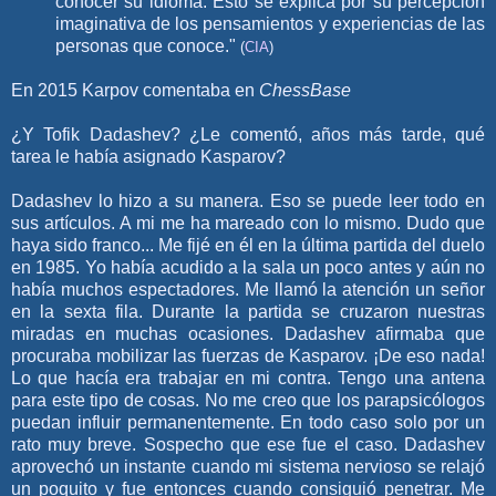
conocer su idioma. Esto se explica por su percepción
imaginativa de los pensamientos y experiencias de las
personas que conoce."
(
CIA
)
En 2015 Karpov comentaba en
ChessBase
¿Y Tofik Dadashev? ¿Le comentó, años más tarde, qué
tarea le había asignado Kasparov?
Dadashev lo hizo a su manera. Eso se puede leer todo en
sus artículos. A mi me ha mareado con lo mismo. Dudo que
haya sido franco... Me fijé en él en la última partida del duelo
en 1985. Yo había acudido a la sala un poco antes y aún no
había muchos espectadores. Me llamó la atención un señor
en la sexta fila. Durante la partida se cruzaron nuestras
miradas en muchas ocasiones. Dadashev afirmaba que
procuraba mobilizar las fuerzas de Kasparov. ¡De eso nada!
Lo que hacía era trabajar en mi contra. Tengo una antena
para este tipo de cosas. No me creo que los parapsicólogos
puedan influir permanentemente. En todo caso solo por un
rato muy breve. Sospecho que ese fue el caso. Dadashev
aprovechó un instante cuando mi sistema nervioso se relajó
un poquito y fue entonces cuando consiguió penetrar. Me