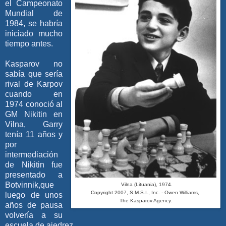
el Campeonato
Mundial de
1984, se habría
iniciado mucho
tiempo antes.
Kasparov no
sabía que sería
rival de Karpov
cuando en
1974 conoció al
GM Nikitin en
Vilna, Garry
tenía 11 años y
por
intermediación
de Nikitin fue
presentado a
Botvinnik,que
Vilna (Lituania), 1974.
Copyright 2007, S.M.S.I., Inc. - Owen Williams,
luego de unos
The Kasparov Agency.
años de pausa
volvería a su
escuela de ajedrez.