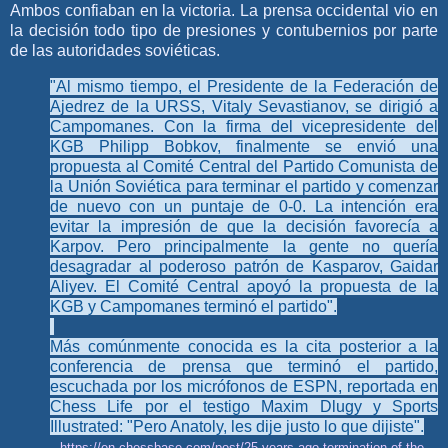
Ambos confiaban en la victoria. La prensa occidental vio en
la decisión todo tipo de presiones y contubernios por parte
de las autoridades soviéticas.
"Al mismo tiempo, el Presidente de la Federación de
Ajedrez de la URSS, Vitaly Sevastianov, se dirigió a
Campomanes. Con la firma del vicepresidente del
KGB Philipp Bobkov, finalmente se envió una
propuesta al Comité Central del Partido Comunista de
la Unión Soviética para terminar el partido y comenzar
de nuevo con un puntaje de 0-0. La intención era
evitar la impresión de que la decisión favorecía a
Karpov. Pero principalmente la gente no quería
desagradar al poderoso patrón de Kasparov, Gaidar
Aliyev. El Comité Central apoyó la propuesta de la
KGB y Campomanes terminó el partido".
Más comúnmente conocida es la cita posterior a la
conferencia de prensa que terminó el partido,
escuchada por los micrófonos de ESPN, reportada en
Chess Life por el testigo Maxim Dlugy y Sports
Illustrated: "Pero Anatoly, les dije justo lo que dijiste".
https://en.chessbase.com/post/25-years-ago-termination-of-the-