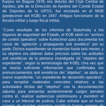
Karpov en Baguío 1978, era director del Club Central de
Ajedrez, jefe de la Dirección de Ajedrez del Comité Estatal
de Deportes de la URSS, fue reclutado en el MGB
(predecesor del KGB) en 1947. Antiguo funcionario de la
fiscalía militar y luego fiscal militar.
"Como resultado de los informes de Baturinsky a los
órganos de seguridad del Estado, el KGB abrió un "archivo
de control operativo" sobre Kortschnoi para documentar los
casos de "agitación y propaganda anti soviética" por su
parte. Dichos expedientes se mantenían hasta seis meses, y
su objetivo era obtener datos precisos sobre las actitudes
anti soviéticas de la persona investigada (el "objetivo del
expediente", según la terminología del KGB). Una vez que
se reunía suficiente información que confirmaba los
pronunciamientos anti soviéticos del "objetivo", se abría un
nuevo expediente, "un expediente de desarrollo operativo",
para recopilar materiales concretos relativos a las
actividades ilícitas del "objetivo" con la documentación
adjunta para presentar posteriormente cargos penales
contra él, realizar audiencias preliminares y transferir el
caso a un tribunal de justicia. Cabe señalar que un buen
número de grandes maestros soviéticos fueron agentes de