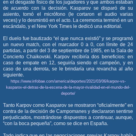
en el desgaste físico de los jugadores y que ambos estaban
de acuerdo con la decisión. Kasparov se disparó de su
asiento, tomó el micrófono (le cortaron el audio varias
veces) y lo desmintió en el acto. La ceremonia terminó en un
escándalo, y el New York Times le dedicó una editorial.
El duelo fue bautizado “el que nunca existió” y se programó
un nuevo match, con el marcador 0 a 0, con límite de 24
partidas, a partir del 3 de septiembre de 1985, en la Sala de
Concierto Chaikovski. Karpov recibiría dos beneficios: en
caso de empate en 12, seguiría siendo el campeón, y en
caso de una derrota, se le brindaría una revancha al año
siguiente.
https://www.infobae.com/america/deportes/2021/03/06/karpov-vs-
kasparov-el-detras-de-la-escena-de-la-mayor-rivalidad-en-el-mundo-del-
deporte/
Tanto Karpov como Kasparov se mostraron “oficialmente” en
contra de la decisión de Campomanes y declararon sentirse
perjudicados, mostrándose dispuestos a continuar, aunque,
“con la boca pequeña”, como se dice en España.
Todo indica que en las negociaciones previas Karpov había