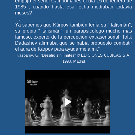
empujó el señor Campomanes el día 15 de febrero de
1985 , cuando hasta esa fecha mediaban todavía
meses?
...
Ya sabemos que Kárpov también tenía su " talismán",
su propio " talismán", un parapsicólogo mucho más
famoso, experto de la percepción extrasensorial. Toftk
Dadashev afirmaba que se había propuesto combatir
el aura de Kárpov para ayudarme a mí.
"
Kasparov, G. “Desafió sin límites” © EDICIONES CÚBICAS S.A.
1990, Madrid