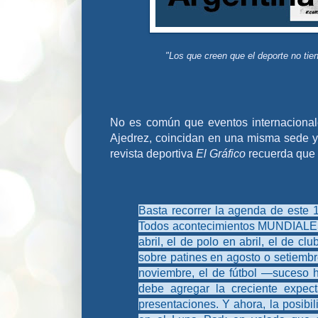
"Los que creen que el deporte no tie
No es común que eventos internacional
Ajedrez, coincidan en una misma sede y
revista deportiva
El Gráfico
recuerda que 
Basta recorrer la agenda de este 
Todos acontecimientos MUNDIALES. 
abril, el de polo en abril, el de 
sobre patines en agosto o setiembr
noviembre, el de fútbol —suceso hi
debe agregar la creciente expe
presentaciones. Y ahora, la posib