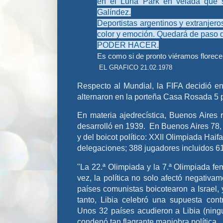
en el Luna Park en velada que s
Galíndez.
Deportistas argentinos y extranjero
color y emoción. Quedará de paso 
PODER HACER.
Es como si de pronto viéramos florece
EL GRAFICO
21.02.1978
Respecto al Mundial, la FIFA decidió en
alternaron en la porteña Casa Rosada 5 p
En materia ajedrecística, Buenos Aires
desarrolló en 1939. En Buenos Aires 78, 
y del boicot político: XXII Olimpiada Haif
delegaciones; 388 jugadores incluidos 6
"La 22.ª Olimpiada y la 7.ª Olimpiada f
vez, la política no solo afectó negativ
países comunistas boicotearon a Israel, 
tanto, Libia celebró una supuesta con
Unos 32 países acudieron a Libia (ning
condenó tan flagrante maniobra política.