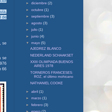
ctor
►
diciembre
(2)
►
octubre
(1)
uía,
►
septiembre
(3)
d de
►
agosto
(3)
►
julio
(1)
►
junio
(4)
▼
mayo
(5)
, se
AJEDREZ BLANCO
NEDERLAND SCHAAKSET
a se
XXIII OLIMPIADA BUENOS
1976
AIRES 1978
n 66
TORNEROS FRANCESES:
ROZ, el último mohicano
NATHANIEL COOKE
►
abril
(1)
►
marzo
(1)
►
febrero
(3)
►
enero
(2)