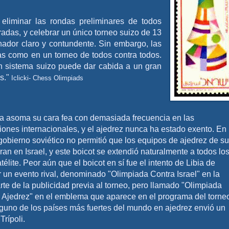
eliminar las rondas preliminares de todos
radas, y celebrar un único torneo suizo de 13
nador claro y contundente. Sin embargo, las
as como en un torneo de todos contra todos.
un sistema suizo puede dar cabida a un gran
s."
Iclicki- Chess Olimpiads
ica asoma su cara fea con demasiada frecuencia en las
iones internacionales, y el ajedrez nunca ha estado exento. En
gobierno soviético no permitió que los equipos de ajedrez de su
ran en Israel, y este boicot se extendió naturalmente a todos lo
télite. Peor aún que el boicot en sí fue el intento de Libia de
 un evento rival, denominado "Olimpiada Contra Israel" en la
te de la publicidad previa al torneo, pero llamado "Olimpiada
l Ajedrez" en el emblema que aparece en el programa del torne
inguno de los países más fuertes del mundo en ajedrez envió un
Trípoli.