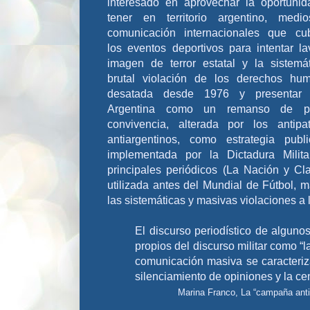
interesado en aprovechar la oportuni
tener en territorio argentino, medi
comunicación internacionales que cub
los eventos deportivos para intentar la
imagen de terror estatal y la sistemá
brutal violación de los derechos hum
desatada desde 1976 y presentar
Argentina como un remanso de 
convivencia, alterada por los antipa
antiargentinos, como estrategia public
implementada por la Dictadura Milita
principales periódicos (La Nación y Cla
utilizada antes del Mundial de Fútbol, 
las sistemáticas y masivas violaciones 
El discurso periodístico de algu
propios del discurso militar como “l
comunicación masiva se caracteriza
silenciamiento de opiniones y la ce
Marina Franco,
La “campaña antia