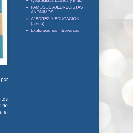
Ajedrecistas Latinos y Más...
FAMOSOS AJEDRECISTAS
ANONIMOS
AJEDREZ Y EDUCACION
(ajEdu)
Exploraciones introversas
 por
ntos
s de
, el