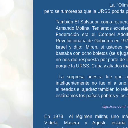
La "Olim
pero se rumoreaba que la URSS podría pa
También El Salvador, como recuerda
Armando Molina. Teníamos excelente
Federación era el Coronel Adol
Revolucionaria de Gobierno en 197
Israel y dijo: ‘Miren, si ustedes
bastaba con ocho boletos (seis juga
no nos dio respuesta por parte de 
porque la URSS. Cuba y aliados iban
La sorpresa nuestra fue que a
inteligentemente no fue ni a uno
alineados el ajedrez también lo ref
estábamos los países pobres y los 
https://as.com/
En 1978 el régimen militar, uno má
Videla, Masera y Agosti, estarí