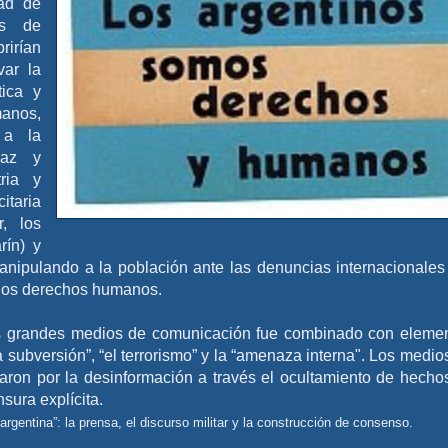
dad de
os de
rirían
var la
tica y
anos,
 a la
paz y
tria y
itaria
r, los
rín) y
manipulando a la población ante las denuncias internacionales
a los derechos humanos.
nos grandes medios de comunicación fue combinado con eleme
a subversión”, “el terrorismo” y la “amenaza interna". Los medio
ron por la desinformación a través el ocultamiento de hechos
nsura explícita.
rgentina”: la prensa, el discurso militar y la construcción de consenso.