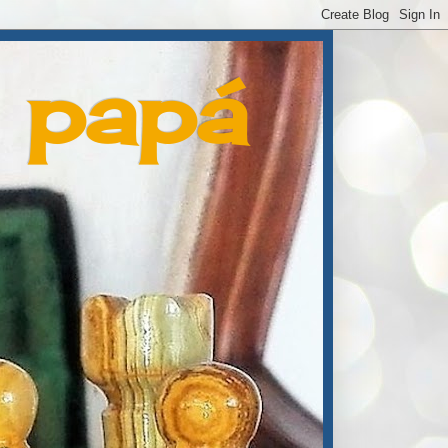
e papá