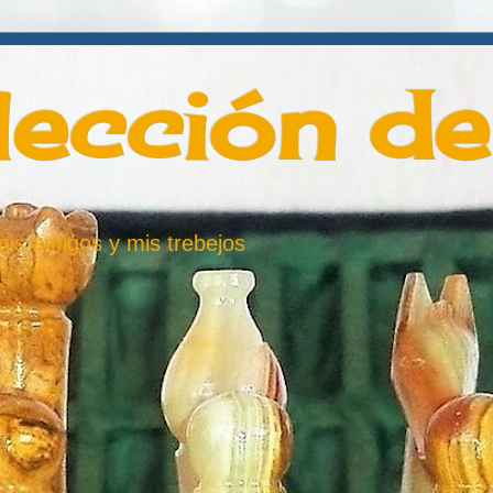
lección d
 mis amigos y mis trebejos