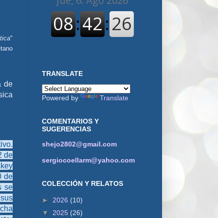
tica
"
tano
TRANSLATE
a de
sica
Powered by
Translate
COMENTARIOS Y
SUGERENCIAS
shejo2802@gmail.com
ivo.
2 de
sergiocoellarm@yahoo.com
ckey
0 de
COLECCIÓN Y RELATOS
s se
 sus
►
2026
(10)
ncha
▼
2025
(26)