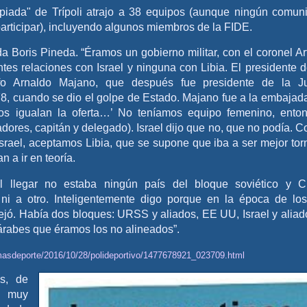
piada" de Trípoli atrajo a 38 equipos (aunque ningún comuni
rticipar), incluyendo algunos miembros de la FIDE.
 Boris Pineda. “Éramos un gobierno militar, con el coronel Ar
s relaciones con Israel y ninguna con Libia. El presidente d
fo Arnaldo Majano, que después fue presidente de la J
8, cuando se dio el golpe de Estado. Majano fue a la embajad
 nos igualan la oferta…’ No teníamos equipo femenino, ento
dores, capitán y delegado). Israel dijo que no, que no podía. 
Israel, aceptamos Libia, que se supone que iba a ser mejor tor
 a ir en teoría.
l llegar no estaba ningún país del bloque soviético y 
 ni a otro. Inteligentemente digo porque en la época de lo
lejó. Había dos bloques: URSS y aliados, EE UU, Israel y aliad
árabes que éramos los no alineados”.
masdeporte/2016/10/28/polideportivo/1477678921_023709.html
s, de
a muy