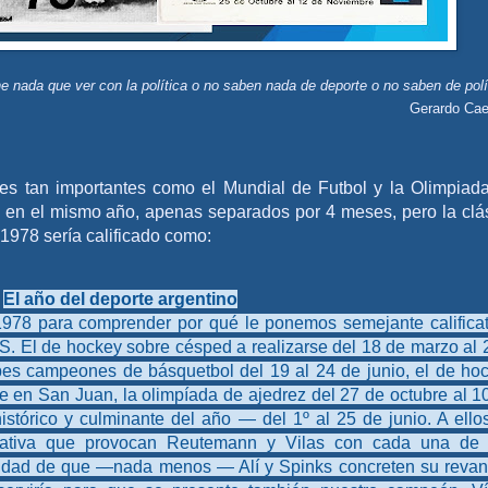
ne nada que ver con la política o no saben nada de deporte o no saben de polí
Gerardo Cae
es tan importantes como el Mundial de Futbol y la Olimpiad
 en el mismo año, apenas separados por 4 meses, pero la clá
1978 sería calificado como:
El año del deporte argentino
1978 para comprender por qué le ponemos semejante calificat
El de hockey sobre césped a realizarse del 18 de marzo al 
clubes campeones de básquetbol del 19 al 24 de junio, el de ho
e en San Juan, la olimpíada de ajedrez del 27 de octubre al 1
stórico y culminante del año — del 1º al 25 de junio. A ello
ctativa que provocan Reutemann y Vilas con cada una de
ilidad de que —nada menos — Alí y Spinks concreten su reva