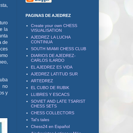
sta,
PAGINAS DE AJEDREZ
turo
Create your own CHESS
e la
VISUALISATION
unta
AJEDREZ LA LUCHA
CONTINUA
a de
SOUTH MIAMI CHESS CLUB
nces
Como
DIARIOS DE AJEDREZ-
CARLOS ILARDO
neo,
EL AJEDREZ ES VIDA
AJEDREZ LATITUD SUR
Cuba
ARTEDREZ
s no
EL CUBO DE RUBIK
os y
LLIBRES Y ESCACS
SOVIET AND LATE TSARIST
CHESS SETS
CHESS COLLECTORS
Tal's tales
Chess24 en Español