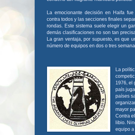
La emocionante decisión en Haifa fue 
contra todos y las secciones finales sepa
rondas. Este sistema suele elegir un ga
demás clasificaciones no son tan precis
La gran ventaja, por supuesto, es que 
número de equipos en dos o tres semana
La polít
competic
1976, el 
país juga
países sa
organizar
mayor par
Contra e
libio. N
equipo a 