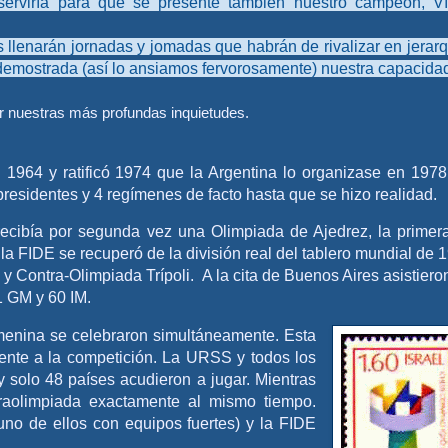
erviría para que se presente también nuestro campeón, Ví
s llenarán jornadas y jomadas que habrán de rivalizar en jerarq
demostrada (así lo ansiamos fervorosamente) nuestra capacida
r nuestras más profundas inquietudes.
 1964 y ratificó 1974 que la Argentina lo organizase en 1978
residentes y 4 regímenes de facto hasta que se hizo realidad.
 recibía por segunda vez una Olimpiada de Ajedrez, la primer
la FIDE se recuperó de la división real del tablero mundial de 
a y Contra-Olimpiada Trípoli. A la cita de Buenos Aires asistiero
1 GM y 60 IM.
emenina se celebraron simultáneamente. Esta
amente a la competición. La URSS y todos los
y solo 48 países acudieron a jugar. Mientras
traolimpiada exactamente al mismo tiempo.
uno de ellos con equipos fuertes) y la FIDE