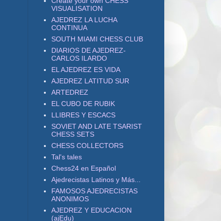
Create your own CHESS
VISUALISATION
AJEDREZ LA LUCHA
CONTINUA
SOUTH MIAMI CHESS CLUB
DIARIOS DE AJEDREZ-
CARLOS ILARDO
EL AJEDREZ ES VIDA
AJEDREZ LATITUD SUR
ARTEDREZ
EL CUBO DE RUBIK
LLIBRES Y ESCACS
SOVIET AND LATE TSARIST
CHESS SETS
CHESS COLLECTORS
Tal's tales
Chess24 en Español
Ajedrecistas Latinos y Más...
FAMOSOS AJEDRECISTAS
ANONIMOS
AJEDREZ Y EDUCACION
(ajEdu)