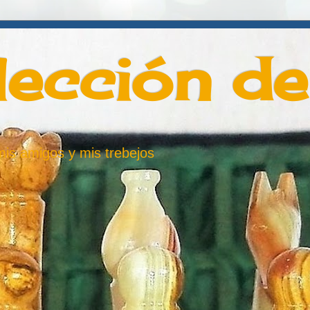
lección d
 mis amigos y mis trebejos