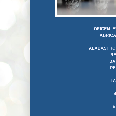
ORIGEN:
FA
ALABASTRO 
R
BA
P
TA
E