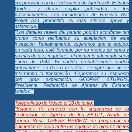
cooperación con la Federación de Ajedrez de Estados
Unidos. y darán amplia publicidad a los
procedimientos. Los funcionarios de Russian War
Relief han prometido su más sincero apoyo y
asistencia.
"Los detalles reales del partido podrán acordarse tan
pronto como recibamos su aceptación de esta
invitación. Tentativamente, sugerimos que el equipo,
en cada lado, esté formado por no menos de cinco y
no más de diez jugadores. el momento adecuado sería
enero de 1944. El partido probablemente podría
completarse en dos o tres días, siempre que no se
interrumpa la transmisión. "Esperamos su respuesta
con gran expectación. GEORGE STURGIS,
Presidente, Federación de Ajedrez de Estados
Unidos."
Telegrafiado de Moscú el 10 de junio:
"Estamos de acuerdo con la sugerencia de la
Federación de Ajedrez de los EE.UU., Ayuda de
Guerra Rusa, CHESS REVIEW, de programar un
encuentro de radio entre los equipos de ajedrez de los