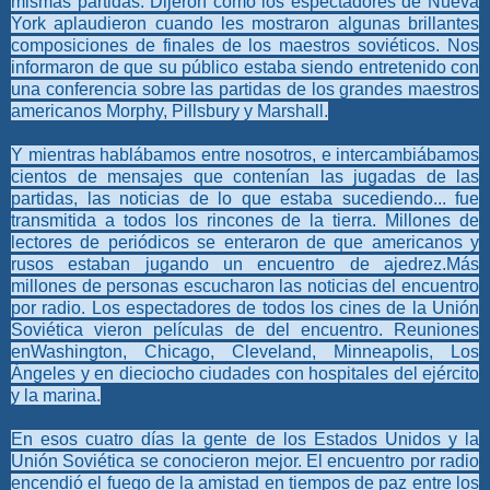
mismas partidas. Dijeron cómo los espectadores de Nueva
York aplaudieron cuando les mostraron algunas brillantes
composiciones de finales de los maestros soviéticos. Nos
informaron de que su público estaba siendo entretenido con
una conferencia sobre las partidas de los grandes maestros
americanos Morphy, Pillsbury y Marshall.
Y mientras hablábamos entre nosotros, e intercambiábamos
cientos de mensajes que contenían las jugadas de las
partidas, las noticias de lo que estaba sucediendo... fue
transmitida a todos los rincones de la tierra. Millones de
lectores de periódicos se enteraron de que americanos y
rusos estaban jugando un encuentro de ajedrez.Más
millones de personas escucharon las noticias del encuentro
por radio. Los espectadores de todos los cines de la Unión
Soviética vieron películas de del encuentro. Reuniones
enWashington, Chicago, Cleveland, Minneapolis, Los
Ángeles y en dieciocho ciudades con hospitales del ejército
y la marina.
En esos cuatro días la gente de los Estados Unidos y la
Unión Soviética se conocieron mejor. El encuentro por radio
encendió el fuego de la amistad en tiempos de paz entre los