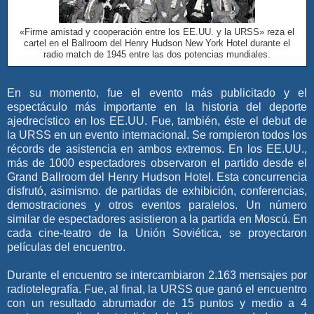
«Firme amistad y cooperación entre los EE.UU. y la URSS» reza el
cartel en el Ballroom del Henry Hudson New York Hotel durante el
radio match de 1945 entre las dos potencias mundiales.
En su momento, fue el evento más publicitado y el
espectáculo más importante en la historia del deporte
ajedrecístico en los EE.UU. Fue, también, éste el debut de
la URSS en un evento internacional. Se rompieron todos los
récords de asistencia en ambos extremos. En los EE.UU.,
más de 1000 espectadores observaron el partido desde el
Grand Ballroom del Henry Hudson Hotel. Esta concurrencia
disfrutó, asimismo. de partidas de exhibición, conferencias,
demostraciones y otros eventos paralelos. Un número
similar de espectadores asistieron a la partida en Moscú. En
cada cine-teatro de la Unión Soviética, se proyectaron
películas del encuentro.
Durante el encuentro se intercambiaron 2.163 mensajes por
radiotelegrafía. Fue, al final, la URSS que ganó el encuentro
con un resultado abrumador de 15 puntos y medio a 4