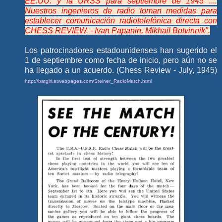
EE.UU. y la URSS para septiembre de 1945 ....
Nuestros ingenieros de radio toman medidas para
establecer comunicación radiotelefónica directa con
CHESS REVIEW. - Ivan Papanin, Mikhail Botvinnik".
Los patrocinadores estadounidenses han sugerido el
1 de septiembre como fecha de inicio, pero aún no se
ha llegado a un acuerdo. (Chess Review - July, 1945)
http://batgirl.atwebpages.com/Steiner_RadioMatch.html