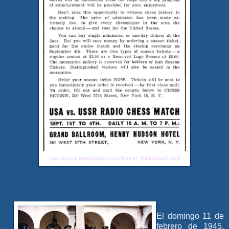
http://batgirl.atwebpages.com/Steiner_RadioMatch.html
El domingo 11 de
febrero de 1945,