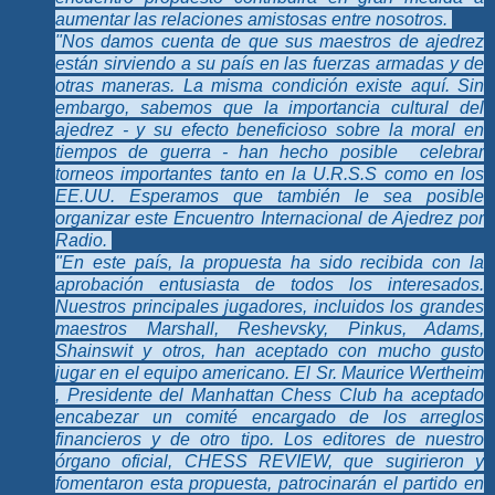
aumentar las relaciones amistosas entre nosotros.
"Nos damos cuenta de que sus maestros de ajedrez
están sirviendo a su país en las fuerzas armadas y de
otras maneras. La misma condición existe aquí. Sin
embargo, sabemos que la importancia cultural del
ajedrez - y su efecto beneficioso sobre la moral en
tiempos de guerra - han hecho posible celebrar
torneos importantes tanto en la U.R.S.S como en los
EE.UU. Esperamos que también le sea posible
organizar este Encuentro Internacional de Ajedrez por
Radio.
"En este país, la propuesta ha sido recibida con la
aprobación entusiasta de todos los interesados.
Nuestros principales jugadores, incluidos los grandes
maestros Marshall, Reshevsky, Pinkus, Adams,
Shainswit y otros, han aceptado con mucho gusto
jugar en el equipo americano. El Sr. Maurice Wertheim
, Presidente del Manhattan Chess Club ha aceptado
encabezar un comité encargado de los arreglos
financieros y de otro tipo. Los editores de nuestro
órgano oficial, CHESS REVIEW, que sugirieron y
fomentaron esta propuesta, patrocinarán el partido en