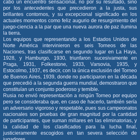
cabo un encuentro sensacional, no por su resultado, sino
por los antecedentes que precedieron a la justa, sus
brillantes contornos, y su excepcional significado en los
actuales momentos como feliz augurio de resurgimiento del
juego-ciencia a la par que una nueva aurora de paz ilumina
la tierra.
Los equipos que representando a los Estados Unidos de
Norte América intervinieron es seis Torneos de las
Naciones, tras clasificarse en segundo lugar en La Haya,
1928, y Hamburgo, 1930, triunfaron sucesivamente en
Praga, 1931, Folkestone, 1933, Varsovia, 1935, y
Estocolmo, 1937, es decir, con la única exclusión del Torneo
de Buenos Aires, 1939, donde no participaron en la década
que precedió a la segunda guerra mundial, demostraron que
constituían un conjunto poderoso y temible.
Rusia no envió representación a ningún Torneo por equipo
pero se consideraba que, en caso de hacerlo, también sería
un adversario vigoroso y respetable, pues sus campeonatos
nacionales son pruebas de gran magnitud por la cantidad
de participantes, que suman millares en las eliminatorias, y
la calidad de los clasificados para la lucha final,
justicieramente escogidos en tan severa selección de
jugadores.