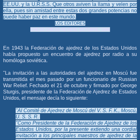
EE.UU. y la U.R.S.S. Que otros aviven la llama y velen por
ella, pues sin amistad entre estas dos grandes potencias no
puede haber paz en este mundo.
LOS EDITORES
CHESS CHESS REVlEW, OCTUBRE, 1945
En 1943 la Federación de ajedrez de los Estados Unidos
había propuesto un encuentro de ajedrez por radio a su
homóloga soviética.
"La invitación a las autoridades del ajedrez en Moscú fue
transmitida el mes pasado por un funcionario de Russian
War Relief. Fechado el 21 de octubre y firmado por George
Sturgis, presidente de la Federación de Ajedrez de Estados
Unidos, el mensaje decía lo siguiente:
"Al Comité de Ajedrez de Moscú del V. S. F. K., Moscú,
U. S. S. R.
"Como Presidente de la Federación de Ajedrez de los
Estados Unidos, por la presente extiendo una cordial
invitación a los principales maestros de ajedrez de la