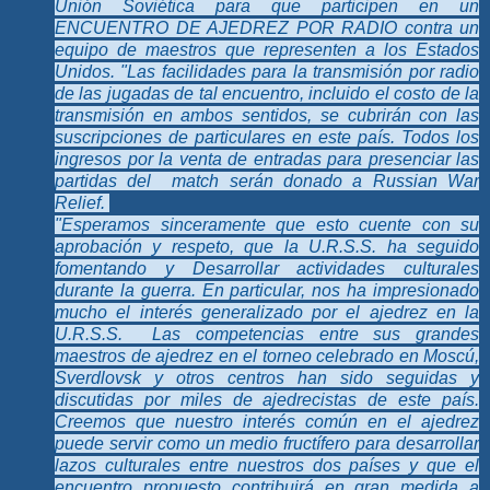
Unión Soviética para que participen en un
ENCUENTRO DE AJEDREZ POR RADIO contra un
equipo de maestros que representen a los Estados
Unidos. "Las facilidades para la transmisión por radio
de las jugadas de tal encuentro, incluido el costo de la
transmisión en ambos sentidos, se cubrirán con las
suscripciones de particulares en este país. Todos los
ingresos por la venta de entradas para presenciar las
partidas del match serán donado a Russian War
Relief.
"Esperamos sinceramente que esto cuente con su
aprobación y respeto, que la U.R.S.S. ha seguido
fomentando y Desarrollar actividades culturales
durante la guerra. En particular, nos ha impresionado
mucho el interés generalizado por el ajedrez en la
U.R.S.S. Las competencias entre sus grandes
maestros de ajedrez en el torneo celebrado en Moscú,
Sverdlovsk y otros centros han sido seguidas y
discutidas por miles de ajedrecistas de este país.
Creemos que nuestro interés común en el ajedrez
puede servir como un medio fructífero para desarrollar
lazos culturales entre nuestros dos países y que el
encuentro propuesto contribuirá en gran medida a