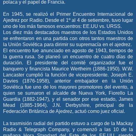
polaca y el papel de Francia.
En 1945, se realizó el Primer Encuentro Internacional de
Ajedrez por Radio. Desde el 1º al 4 de setiembre, tuvo lugar
uno de los más famosos encuentros: EE.UU vs. URSS.
Los diez más destacados maestros de los Estados Unidos
se enfrentaron en una partida con otros tantos maestros de
la Unión Soviética para dirimir su supremacía en el ajedrez.
El encuentro fue anunciado en agosto de 1943, tiempos de
la guerra rusa. Se planeó un encuentro de cuatro días de
duración. El presidente del comité organizador fue el
banquero y financista Maurice Wertheim (1886-1950). W.W.
Lancaster cumplió la función de vicepresidente. Joseph E.
Davies (1876-1958), anterior embajador en la Unión
Soviética fue uno de los mayores promotores del evento, a
quien se sumaron el alcalde de Nueva York, Fiorello La
Guardia (1882-1947), y el senador por ese estado, James
Mead (1885-1964). J.N. Derbyshire, principal de la
Federación Británica de Ajedrez, actuó como juez oficial.
La trasmisión radial del partido estuvo a cargo de la Mackay
Radio & Telegraph Company, y comenzó a las 10 de la
mañana Hora Standard del Este de los EE.UU, siendo