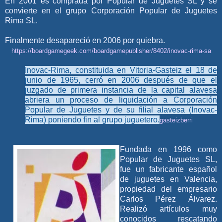
En 2001 es comprada por Popular de Juguetes SL y se
convierte en el grupo Corporación Popular de Juguetes
Rima SL.
Finalmente desapareció en 2006 por quiebra.
https://boardgamegeek.com/boardgamepublisher/8402/inovac-rima-sa
Inovac-Rima, constituida en Vitoria-Gasteiz el 18 de
junio de 1965, cerró en 2006 después de que el
juzgado de primera instancia de la capital alavesa
abriera un proceso de liquidación a Corporación
Popular de Juguetes y de su filial alavesa (Inovac-
Rima) poniendo fin al grupo juguetero.
gasteizberri
Fundada en 1996 como
Popular de Juguetes SL,
fue un fabricante español
de juguetes en Valencia,
propiedad del empresario
Carlos Pérez Álvarez.
Realizó artículos muy
conocidos rescatando