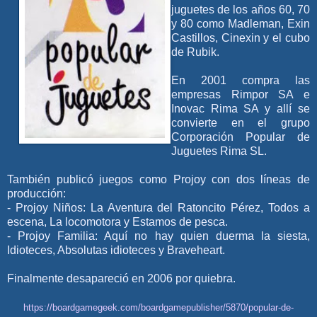
juguetes de los años 60, 70
y 80 como Madleman, Exin
Castillos, Cinexin y el cubo
de Rubik.
En 2001 compra las
empresas Rimpor SA e
Inovac Rima SA y allí se
convierte en el grupo
Corporación Popular de
Juguetes Rima SL.
También publicó juegos como Projoy con dos líneas de
producción:
- Projoy Niños: La Aventura del Ratoncito Pérez, Todos a
escena, La locomotora y Estamos de pesca.
- Projoy Familia: Aquí no hay quien duerma la siesta,
Idioteces, Absolutas idioteces y Braveheart.
Finalmente desapareció en 2006 por quiebra.
https://boardgamegeek.com/boardgamepublisher/5870/popular-de-