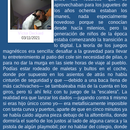
aprovechaban para los juguetes de
los años ochenta estaban los
imanes, nada especialmente
novedoso porque se conocían
desde hacía milenios, pero la
Víctor Deckard
generación de niños de la época
03/11/2021
estaba comenzando la transición a
lo digital. La teoría de los juegos
magnéticos era sencilla: desafiar a la gravedad para llevar
tu entretenimiento al patio del cole sin necesidad de pilas, o
para no dar la murga en las siete horas de viaje al pueblo.
Podías estar rodeado de maletas y bultos en el coche,
donde por supuesto en los asientos de atrás no había
cinturón de seguridad y que —debido a una baca llena de
más cachivaches— se tambaleaba más de la cuenta en los
giros, pero tú ahí feliz con tu juego de la “escalera”. La
realidad era que lanzar los dados —jugando contra ti mismo
si eras hijo único como yo— era metafísicamente imposible
con tanta curva y puertos, aparte de que en cinco minutos ya
se había caído alguna pieza debajo de la alfombrilla, donde
dormiría el sueño de los justos al lado de alguna canica y la
pistola de algún playmobil; por no hablar del colegio, donde