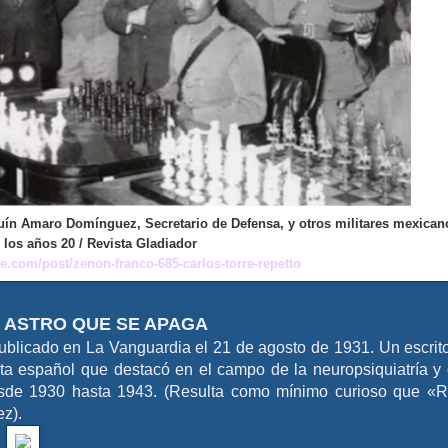
uín Amaro Domínguez, Secretario de Defensa, y otros militares mexican
 los años 20 / Revista Gladiador
e.com/post/zenon-franco-685-carlos-torre-repetto
 ASTRO QUE SE APAGA
 publicado en La Vanguardia el 21 de agosto de 1931. Un escrit
sta español que destacó en el campo de la neuropsiquiatría y
sde 1930 hasta 1943. (Resulta como mínimo curioso que «
ez).