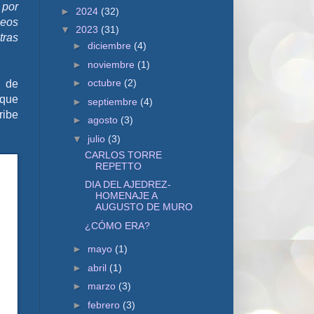
 por
►
2024
(32)
neos
▼
2023
(31)
tras
►
diciembre
(4)
►
noviembre
(1)
►
octubre
(2)
a de
 que
►
septiembre
(4)
ribe
►
agosto
(3)
▼
julio
(3)
CARLOS TORRE
REPETTO
DIA DEL AJEDREZ-
HOMENAJE A
AUGUSTO DE MURO
¿CÓMO ERA?
►
mayo
(1)
►
abril
(1)
►
marzo
(3)
►
febrero
(3)