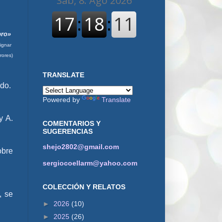
bro»
signar
rores)
TRANSLATE
ado.
Powered by
Translate
y A.
COMENTARIOS Y
SUGERENCIAS
shejo2802@gmail.com
obre
sergiocoellarm@yahoo.com
COLECCIÓN Y RELATOS
, se
►
2026
(10)
►
2025
(26)