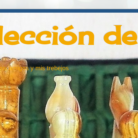
lección d
 mis amigos y mis trebejos