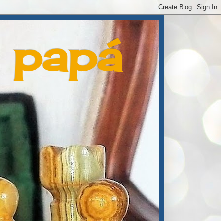
e papá