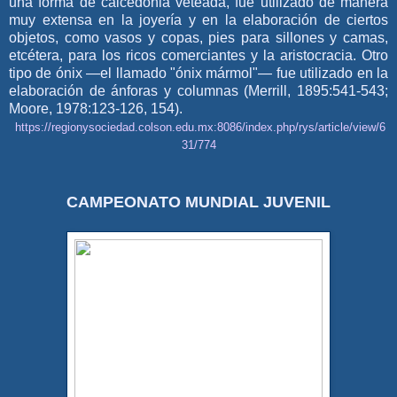
una forma de calcedonia veteada, fue utilizado de manera
muy extensa en la joyería y en la elaboración de ciertos
objetos, como vasos y copas, pies para sillones y camas,
etcétera, para los ricos comerciantes y la aristocracia. Otro
tipo de ónix —el llamado "ónix mármol"— fue utilizado en la
elaboración de ánforas y columnas (Merrill, 1895:541-543;
Moore, 1978:123-126, 154).
https://regionysociedad.colson.edu.mx:8086/index.php/rys/article/view/6
31/774
CAMPEONATO MUNDIAL JUVENIL