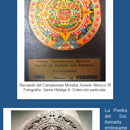
Recuerdo del Campeonato Mundial Juvenil- México 78
Fotografía: Jaime Hidalgo A. Colección particular
La Piedra
del Sol,
llamada
erróneame