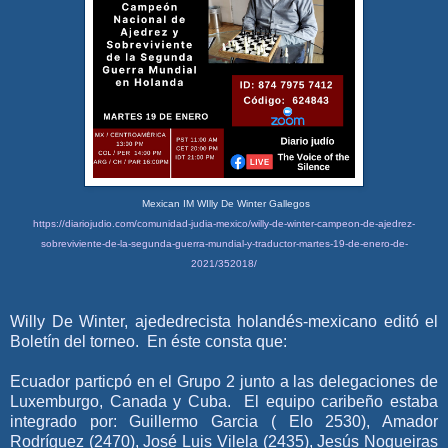
Mexican IM WIlly De Winter Gallegos
https://diariojudio.com/comunidad-judia-mexico/willy-de-winter-campeon-de-ajedrez-
sobreviviente-de-la-segunda-guerra-mundial-y-traductor-martes-19-de-enero-de-
2021/352018/
Willy De Winter, ajededrecista holandés-mexicano editó el
Boletín del torneo. En éste consta que:
Ecuador particpó en el Grupo 2 junto a las delegaciones de
Luxemburgo, Canada y Cuba. El equipo caribeño estaba
integrado por: Guillermo Garcia ( Elo 2530), Amador
Rodríguez (2470), José Luis Vilela (2435), Jesús Nogueiras