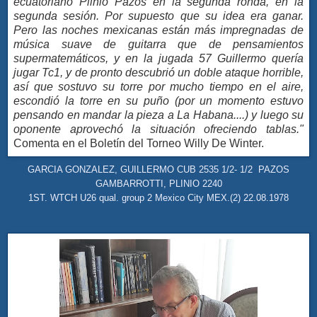
ecuatoriano Plinio Pazos en la segunda ronda, en la
segunda sesión. Por supuesto que su idea era ganar.
Pero las noches mexicanas están más impregnadas de
música suave de guitarra que de pensamientos
supermatemáticos, y en la jugada 57 Guillermo quería
jugar Tc1, y de pronto descubrió un doble ataque horrible,
así que sostuvo su torre por mucho tiempo en el aire,
escondió la torre en su puño (por un momento estuvo
pensando en mandar la pieza a La Habana....) y luego su
oponente aprovechó la situación ofreciendo tablas."
Comenta en el Boletín del Torneo Willy De Winter.
GARCIA GONZALEZ, GUILLERMO CUB 2535 1/2- 1/2 PAZOS
GAMBARROTTI, PLINIO 2240
1ST. WTCH U26 qual. group 2 Mexico City MEX.(2) 22.08.1978