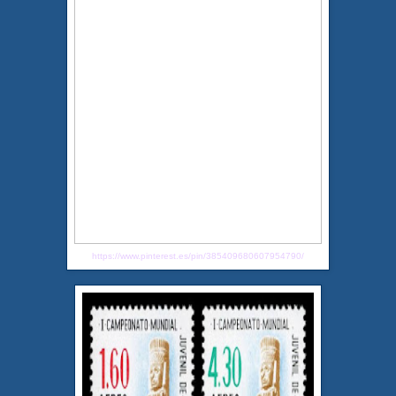
https://www.pinterest.es/pin/385409680607954790/