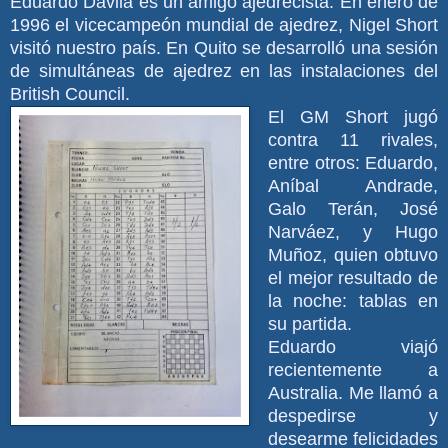
Eduardo Dávila es un amigo ajedrecista. En enero de
1996 el vicecampeón mundial de ajedrez, Nigel Short
visitó nuestro país. En Quito se desarrolló una sesión
de simultáneas de ajedrez en las instalaciones del
British Council.
El GM Short jugó
contra 11 rivales,
entre otros: Eduardo,
Aníbal Andrade,
Galo Terán, José
Narváez, y Hugo
Muñoz, quien obtuvo
el mejor resultado de
la noche: tablas en
su partida.
Eduardo viajó
recientemente a
Australia. Me llamó a
despedirse y
desearme felicidades