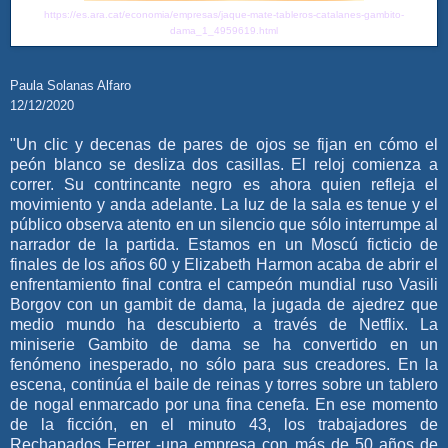
https://es.ara.cat/economia/empresas/jaque-mate-tableros-catalanes-gambito-
dama_1_4959619.html
Paula Solanas Alfaro
12/12/2020
"Un clic y decenas de pares de ojos se fijan en cómo el
peón blanco se desliza dos casillas. El reloj comienza a
correr. Su contrincante negro es ahora quien refleja el
movimiento y anda adelante. La luz de la sala es tenue y el
público observa atento en un silencio que sólo interrumpe al
narrador de la partida. Estamos en un Moscú ficticio de
finales de los años 60 y Elizabeth Harmon acaba de abrir el
enfrentamiento final contra el campeón mundial ruso Vasili
Borgov con un gambit de dama, la jugada de ajedrez que
medio mundo ha descubierto a través de Netflix. La
miniserie Gambito de dama se ha convertido en un
fenómeno inesperado, no sólo para sus creadores. En la
escena, continúa el baile de reinas y torres sobre un tablero
de nogal enmarcado por una fina cenefa. En ese momento
de la ficción, en el minuto 43, los trabajadores de
Rechapados Ferrer -una empresa con más de 50 años de