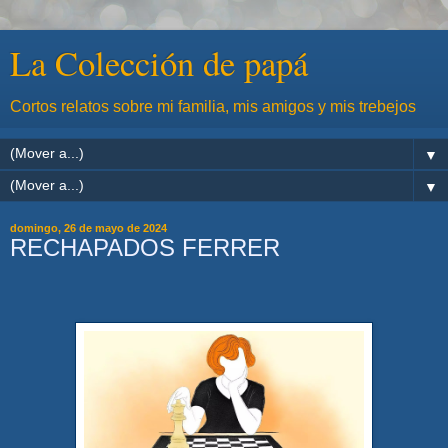
La Colección de papá
Cortos relatos sobre mi familia, mis amigos y mis trebejos
▼
▼
domingo, 26 de mayo de 2024
RECHAPADOS FERRER