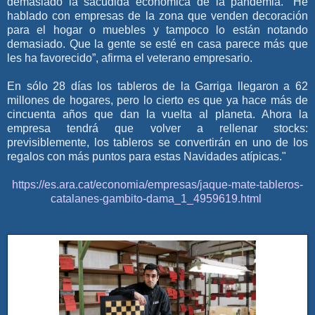
demasiado la sacudida económica de la pandemia. “He
hablado con empresas de la zona que venden decoración
para el hogar o muebles y tampoco lo están notando
demasiado. Que la gente se esté en casa parece más que
les ha favorecido”, afirma el veterano empresario.
En sólo 28 días los tableros de la Garriga llegaron a 62
millones de hogares, pero lo cierto es que ya hace más de
cincuenta años que dan la vuelta al planeta. Ahora la
empresa tendrá que volver a rellenar stocks:
previsiblemente, los tableros se convertirán en uno de los
regalos con más puntos para estas Navidades atípicas."
https://es.ara.cat/economia/empresas/jaque-mate-tableros-
catalanes-gambito-dama_1_4959619.html