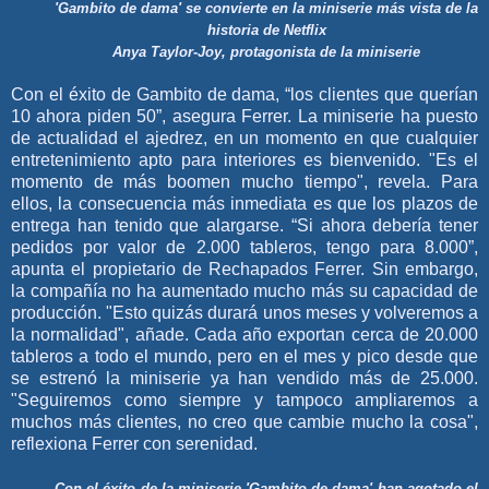
'Gambito de dama' se convierte en la miniserie más vista de la
historia de Netflix
Anya Taylor-Joy, protagonista de la miniserie
Con el éxito de Gambito de dama, “los clientes que querían
10 ahora piden 50”, asegura Ferrer. La miniserie ha puesto
de actualidad el ajedrez, en un momento en que cualquier
entretenimiento apto para interiores es bienvenido. "Es el
momento de más boomen mucho tiempo", revela. Para
ellos, la consecuencia más inmediata es que los plazos de
entrega han tenido que alargarse. “Si ahora debería tener
pedidos por valor de 2.000 tableros, tengo para 8.000”,
apunta el propietario de Rechapados Ferrer. Sin embargo,
la compañía no ha aumentado mucho más su capacidad de
producción. "Esto quizás durará unos meses y volveremos a
la normalidad", añade. Cada año exportan cerca de 20.000
tableros a todo el mundo, pero en el mes y pico desde que
se estrenó la miniserie ya han vendido más de 25.000.
"Seguiremos como siempre y tampoco ampliaremos a
muchos más clientes, no creo que cambie mucho la cosa",
reflexiona Ferrer con serenidad.
Con el éxito de la miniserie 'Gambito de dama' han agotado el