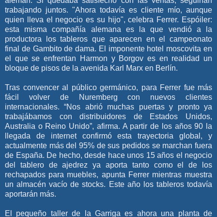
alemán. Si quedaba satisfecho con las ventas, seguirían
trabajando juntos. "Ahora todavía es cliente mío, aunque
quien lleva el negocio es su hijo", celebra Ferrer. Espóiler:
esta misma compañía alemana es la que vendió a la
productora los tableros que aparecen en el campeonato
final de Gambito de dama. El imponente hotel moscovita en
el que se enfrentan Harmon y Borgov es en realidad un
bloque de pisos de la avenida Karl Marx en Berlín.
Tras convencer al público germánico, para Ferrer fue más
fácil volver de Nuremberg con nuevos clientes
internacionales. “Nos abrió muchas puertas y pronto ya
trabajábamos con distribuidores de Estados Unidos,
Australia o Reino Unido”, afirma. A partir de los años 90 la
llegada de internet confirmó esta trayectoria global, y
actualmente más del 95% de sus pedidos se marchan fuera
de España. De hecho, desde hace unos 15 años el negocio
del tablero de ajedrez ya aporta tanto como el de los
rechapados para muebles, apunta Ferrer mientras muestra
un almacén vacío de stocks. Este año los tableros todavía
aportarán más.
El pequeño taller de la Garriga es ahora una planta de