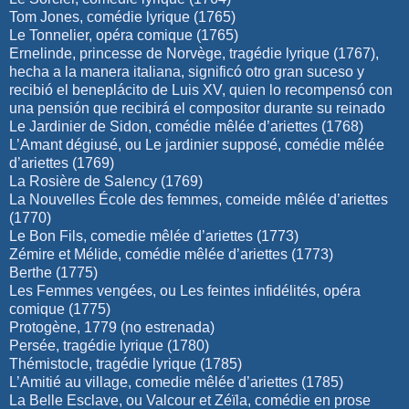
Tom Jones, comédie lyrique (1765)
Le Tonnelier, opéra comique (1765)
Ernelinde, princesse de Norvège, tragédie lyrique (1767),
hecha a la manera italiana, significó otro gran suceso y
recibió el beneplácito de Luis XV, quien lo recompensó con
una pensión que recibirá el compositor durante su reinado
Le Jardinier de Sidon, comédie mêlée d’ariettes (1768)
L’Amant dégiusé, ou Le jardinier supposé, comédie mêlée
d’ariettes (1769)
La Rosière de Salency (1769)
La Nouvelles École des femmes, comeide mêlée d’ariettes
(1770)
Le Bon Fils, comedie mêlée d’ariettes (1773)
Zémire et Mélide, comédie mêlée d’ariettes (1773)
Berthe (1775)
Les Femmes vengées, ou Les feintes infidélités, opéra
comique (1775)
Protogène, 1779 (no estrenada)
Persée, tragédie lyrique (1780)
Thémistocle, tragédie lyrique (1785)
L’Amitié au village, comedie mêlée d’ariettes (1785)
La Belle Esclave, ou Valcour et Zéïla, comédie en prose