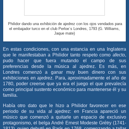
Philidor dando una exhibición de ajedrez con los ojos vendados para
el embajador turco en el club Perloe´s Londres, 1793
(G. Williams,
Jaque mate)
En estas condiciones, con una estancia en una Inglaterra
que le manifestaban a Philidor tanto respeto como afecto,
pudo hacer que fuera mutando el campo de sus
preferencias desde la música al ajedrez. Es más, en
Londres comenzó a ganar muy buen dinero con sus
exhibiciones en ajedrez. Para, aproximadamente el año de
1780, poder creerse que ya era el juego el que prevalecía
como principal sustento económico para mantenerse él y su
familia.
Había otro dato que le hizo a Philidor favorecer en ese
periodo de su vida al ajedrez: en Francia apareció un
músico que comenzó a quitarle un espacio de exclusivo
protagonismo, el belga André Ernest Modeste Grétry (1741-
1813), quien debutó en París en 1768, comenzando a tallar