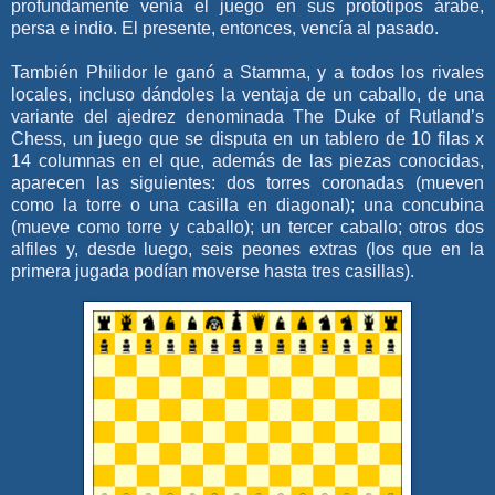
profundamente venía el juego en sus prototipos árabe,
persa e indio. El presente, entonces, vencía al pasado.
También Philidor le ganó a Stamma, y a todos los rivales
locales, incluso dándoles la ventaja de un caballo, de una
variante del ajedrez denominada The Duke of Rutland’s
Chess, un juego que se disputa en un tablero de 10 filas x
14 columnas en el que, además de las piezas conocidas,
aparecen las siguientes: dos torres coronadas (mueven
como la torre o una casilla en diagonal); una concubina
(mueve como torre y caballo); un tercer caballo; otros dos
alfiles y, desde luego, seis peones extras (los que en la
primera jugada podían moverse hasta tres casillas).