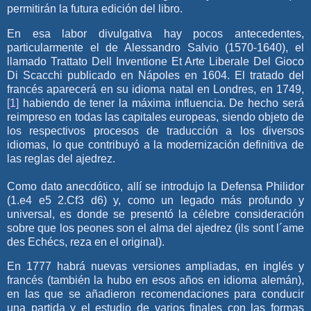
permitirán la futura edición del libro.
En esa labor divulgativa hay pocos antecedentes,
particularmente el de Alessandro Salvio (1570-1640), el
llamado Trattato Dell Inventione Et Arte Liberale Del Gioco
Di Scacchi publicado en Nápoles en 1604. El tratado del
francés aparecerá en su idioma natal en Londres, en 1749,
[1]
habiendo de tener la máxima influencia. De hecho será
reimpreso en todas las capitales europeas, siendo objeto de
los respectivos procesos de traducción a los diversos
idiomas, lo que contribuyó a la modernización definitiva de
las reglas del ajedrez.
Como dato anecdótico, allí se introdujo la Defensa Philidor
(1.e4 e5 2.Cf3 d6) y, como un legado más profundo y
universal, es donde se presentó la célebre consideración
sobre que los peones son el alma del ajedrez (ils sont l´ame
des Echécs, reza en el original).
En 1777 habrá nuevas versiones ampliadas, en inglés y
francés (también la hubo en esos años en idioma alemán),
en las que se añadieron recomendaciones para conducir
una partida y el estudio de varios finales con las formas