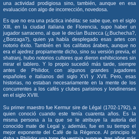
una actividad prodigiosa sino, también, aunque en esa
evaluación con algo de incorrección, novedosa.
Es que no era una práctica inédita: se sabe que, en el siglo
XIII, en la ciudad italiana de Florencia, supo haber un
jugador sarraceno, al que le decían Buzecca (¿Buchecha?,
¿Borzaga?), quien ya había desplegado esas artes con
notorio éxito. También en los califatos árabes, aunque no
era el ajedrez propiamente dicho, sino su versión previa, el
shatranj, hubo notorios cultores que dieron exhibiciones sin
mirar el tablero. Y lo propio sucedió más tarde, siempre
antes de Philidor, con algunos grandes jugadores
españoles e italianos del siglo XVI y XVII. Pero, esas
historias, no estaban necesariamente en la mente de los
concurrentes a los cafés y clubes parisinos y londinenses
en el siglo XVIII.
Su primer maestro fue Kermur sire de Légal (1702-1792), a
quien conoció cuando este tenía cuarenta años. Es la
misma persona a la que se le atribuye la autoría del
conocido mate de Legal y, además, fue en su tiempo el
mejor exponente del Café de la Régence. Al principio le
daba a Philidor una torre de ventaja aunque, tres años más