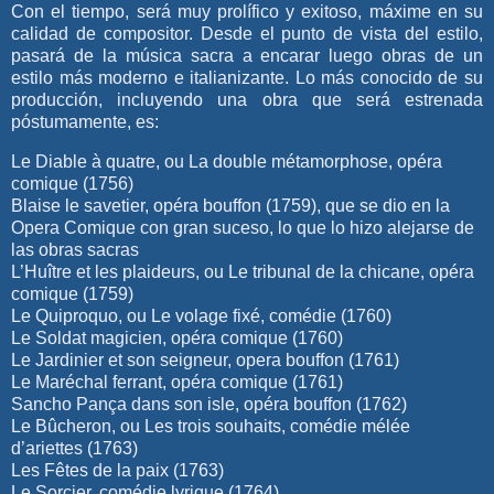
Con el tiempo, será muy prolífico y exitoso, máxime en su
calidad de compositor. Desde el punto de vista del estilo,
pasará de la música sacra a encarar luego obras de un
estilo más moderno e italianizante. Lo más conocido de su
producción, incluyendo una obra que será estrenada
póstumamente, es:
Le Diable à quatre, ou La double métamorphose, opéra
comique (1756)
Blaise le savetier, opéra bouffon (1759), que se dio en la
Opera Comique con gran suceso, lo que lo hizo alejarse de
las obras sacras
L’Huître et les plaideurs, ou Le tribunal de la chicane, opéra
comique (1759)
Le Quiproquo, ou Le volage fixé, comédie (1760)
Le Soldat magicien, opéra comique (1760)
Le Jardinier et son seigneur, opera bouffon (1761)
Le Maréchal ferrant, opéra comique (1761)
Sancho Pança dans son isle, opéra bouffon (1762)
Le Bûcheron, ou Les trois souhaits, comédie mélée
d’ariettes (1763)
Les Fêtes de la paix (1763)
Le Sorcier, comédie lyrique (1764)