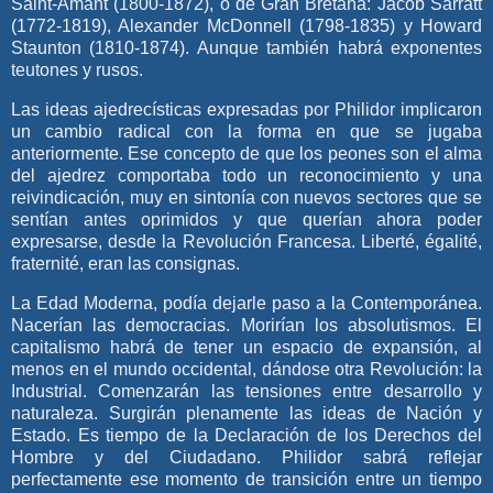
Saint-Amant (1800-1872), o de Gran Bretaña: Jacob Sarratt
(1772-1819), Alexander McDonnell (1798-1835) y Howard
Staunton (1810-1874). Aunque también habrá exponentes
teutones y rusos.
Las ideas ajedrecísticas expresadas por Philidor implicaron
un cambio radical con la forma en que se jugaba
anteriormente. Ese concepto de que los peones son el alma
del ajedrez comportaba todo un reconocimiento y una
reivindicación, muy en sintonía con nuevos sectores que se
sentían antes oprimidos y que querían ahora poder
expresarse, desde la Revolución Francesa. Liberté, égalité,
fraternité, eran las consignas.
La Edad Moderna, podía dejarle paso a la Contemporánea.
Nacerían las democracias. Morirían los absolutismos. El
capitalismo habrá de tener un espacio de expansión, al
menos en el mundo occidental, dándose otra Revolución: la
Industrial. Comenzarán las tensiones entre desarrollo y
naturaleza. Surgirán plenamente las ideas de Nación y
Estado. Es tiempo de la Declaración de los Derechos del
Hombre y del Ciudadano. Philidor sabrá reflejar
perfectamente ese momento de transición entre un tiempo