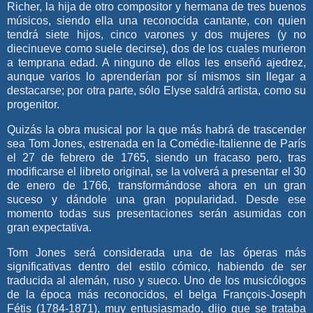
Richer, la hija de otro compositor y hermana de tres buenos
músicos, siendo ella una reconocida cantante, con quien
tendrá siete hijos, cinco varones y dos mujeres (y no
diecinueve como suele decirse), dos de los cuales murieron
a temprana edad. A ninguno de ellos les enseñó ajedrez,
aunque varios lo aprenderían por sí mismos sin llegar a
destacarse; por otra parte, sólo Elyse saldrá artista, como su
progenitor.
Quizás la obra musical por la que más habrá de trascender
sea Tom Jones, estrenada en la Comédie-Italienne de París
el 27 de febrero de 1765, siendo un fracaso pero, tras
modificarse el libreto original, se la volverá a presentar el 30
de enero de 1766, transformándose ahora en un gran
suceso y dándole una gran popularidad. Desde ese
momento todas sus presentaciones serán asumidas con
gran expectativa.
Tom Jones será considerada una de las óperas más
significativas dentro del estilo cómico, habiendo de ser
traducida al alemán, ruso y sueco. Uno de los musicólogos
de la época más reconocidos, el belga François-Joseph
Fétis (1784-1871), muy entusiasmado, dijo que se trataba