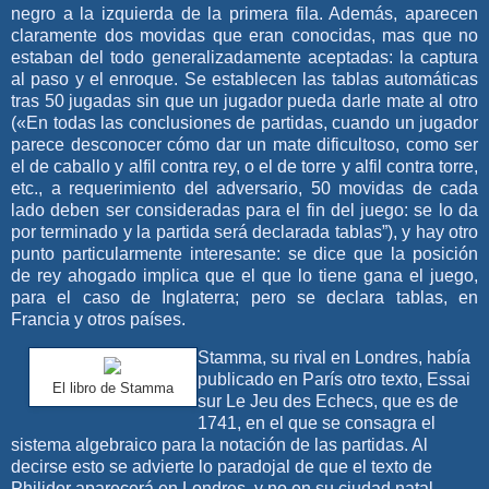
negro a la izquierda de la primera fila. Además, aparecen
claramente dos movidas que eran conocidas, mas que no
estaban del todo generalizadamente aceptadas: la captura
al paso y el enroque. Se establecen las tablas automáticas
tras 50 jugadas sin que un jugador pueda darle mate al otro
(«En todas las conclusiones de partidas, cuando un jugador
parece desconocer cómo dar un mate dificultoso, como ser
el de caballo y alfil contra rey, o el de torre y alfil contra torre,
etc., a requerimiento del adversario, 50 movidas de cada
lado deben ser consideradas para el fin del juego: se lo da
por terminado y la partida será declarada tablas”), y hay otro
punto particularmente interesante: se dice que la posición
de rey ahogado implica que el que lo tiene gana el juego,
para el caso de Inglaterra; pero se declara tablas, en
Francia y otros países.
Stamma, su rival en Londres, había
publicado en París otro texto, Essai
El libro de Stamma
sur Le Jeu des Echecs, que es de
1741, en el que se consagra el
sistema algebraico para la notación de las partidas. Al
decirse esto se advierte lo paradojal de que el texto de
Philidor aparecerá en Londres, y no en su ciudad natal.