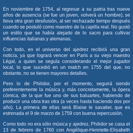
En noviembre de 1754, al regresar a su patria tras nueve
años de ausencia (se fue un joven, volverá un hombre), se
lleva otra gran desilusión, al ser rechazado tiempo después
cuando se postuló como maestro de la capilla real. No gustó
un estilo que se había alejado de lo sacro para cultivar
influencias italianas y alemanas.
Con todo, en el universo del ajedrez recibirá una gran
noticia, ya que logrará vencer en París a su viejo maestro
Légal, a quien se seguía considerando el mejor jugador
local, lo que sucedió en un match en 1755 del que, no
obstante, no se tienen mayores detalles.
Pero lo de Philidor, por el momento, seguirá siendo
preferentemente la música y, más concretamente, la ópera
cómica, de la que fue uno de sus baluartes, habiendo de
producir una obra tras otra (a veces hasta haciendo dos por
año). La primera de ellas será Blaise le savatier, que es
estrenada el 9 de marzo de 1759 con buena repercusión.
Como todo no era sólo música y ajedrez, Philidor se casa el
13 de febrero de 1760 con Angélique-Henriette-Elisabeth