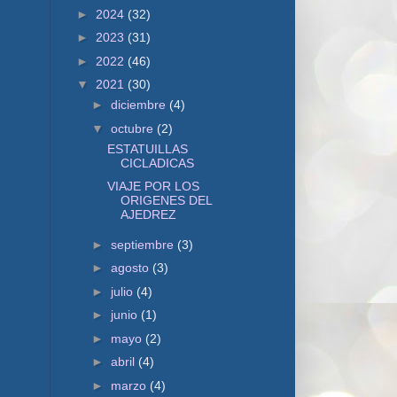
►
2024
(32)
►
2023
(31)
►
2022
(46)
▼
2021
(30)
►
diciembre
(4)
▼
octubre
(2)
ESTATUILLAS
CICLADICAS
VIAJE POR LOS
ORIGENES DEL
AJEDREZ
►
septiembre
(3)
►
agosto
(3)
►
julio
(4)
►
junio
(1)
►
mayo
(2)
►
abril
(4)
►
marzo
(4)