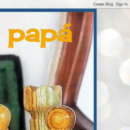
e papá