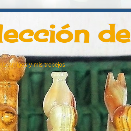
lección d
 mis amigos y mis trebejos