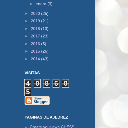
►
enero
(3)
►
2020
(25)
►
2019
(21)
►
2018
(13)
►
2017
(23)
►
2016
(5)
►
2015
(26)
►
2014
(43)
VISITAS
4
0
8
6
0
5
PAGINAS DE AJEDREZ
Create your own CHESS