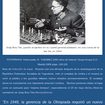
Josip Broz Tito, juando al ajedrez en su cuartel general partisano, en una cueva de la
isla Vis, en 1944
FOTOFRAFIA: Finkenzeller, R. "AJEDREZ 2000 años de historia"-Grupo Anaya S.A.-
Madrid,1989 págs.
118-119
Nota de
Colección de papá
: Durante casi una década después de la desintegración de la
República Federativa Socialista de Yugoslavia, todo el complejo (la tumba y el museo) se
cerró al público y los guardias militares fueron retirados permanentemente. El complejo
ahora es nuevamente una importante atracción turística. Muchas personas visitan el lugar
como un santuario para "mejores tiempos", especialmente el 25 de mayo (fecha oficial de
nacimiento de Josip Broz Tito)
MemorialCentre
"En 1949, la gerencia de la Olimpiada requirió un nuevo