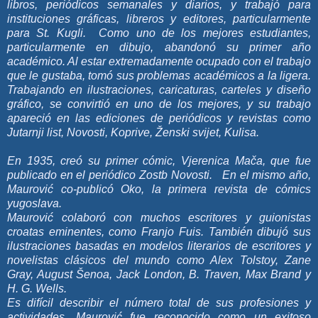
libros, periódicos semanales y diarios, y trabajó para
instituciones gráficas, libreros y editores, particularmente
para St. Kugli. Como uno de los mejores estudiantes,
particularmente en dibujo, abandonó su primer año
académico. Al estar extremadamente ocupado con el trabajo
que le gustaba, tomó sus problemas académicos a la ligera.
Trabajando en ilustraciones, caricaturas, carteles y diseño
gráfico, se convirtió en uno de los mejores, y su trabajo
apareció en las ediciones de periódicos y revistas como
Jutarnji list, Novosti, Koprive, Ženski svijet, Kulisa.
En 1935, creó su primer cómic, Vjerenica Mača, que fue
publicado en el periódico Zostb Novosti. En el mismo año,
Maurović co-publicó Oko, la primera revista de cómics
yugoslava.
Maurović colaboró ​​con muchos escritores y guionistas
croatas eminentes, como Franjo Fuis. También dibujó sus
ilustraciones basadas en modelos literarios de escritores y
novelistas clásicos del mundo como Alex Tolstoy, Zane
Gray, August Šenoa, Jack London, B. Traven, Max Brand y
H. G. Wells.
Es difícil describir el número total de sus profesiones y
actividades. Maurović fue reconocido como un exitoso