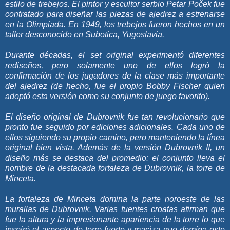
estilo de trebejos. El pintor y escultor serbio Petar Poček fue
contratado para diseñar las piezas de ajedrez a estrenarse
en la Olimpiada. En 1949, los trebejos fueron hechos en un
taller desconocido en Subotica, Yugoslavia.
Durante décadas, el set original experimentó diferentes
rediseños, pero solamente uno de ellos logró la
confirmación de los jugadores de la clase más importante
del ajedrez (de hecho, fue el propio Bobby Fischer quien
adoptó esta versión como su conjunto de juego favorito).
El diseño original de Dubrovnik fue tan revolucionario que
pronto fue seguido por ediciones adicionales. Cada uno de
ellos siguiendo su propio camino, pero manteniendo la línea
original bien vista. Además de la versión Dubrovnik II, un
diseño más se destaca del promedio: el conjunto lleva el
nombre de la destacada fortaleza de Dubrovnik, la torre de
Minceta.
La fortaleza de Minceta domina la parte noroeste de las
murallas de Dubrovnik. Varias fuentes croatas afirman que
fue la altura y la impresionante apariencia de la torre lo que
inspiró el aspecto de torre fuerte y maciza que domina este