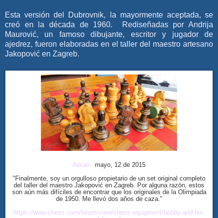
Esta versión
del Dubrovnik
, la mayormente aceptada, se
creó en la década de 1960. Rediseñadas por Andrija
Maurović, un famoso dibujante, escritor y jugador de
ajedrez, fueron elaboradas en el taller del maestro artesano
Jakopović en Zagreb.
ifekali
mayo, 12 de 2015
"Finalmente, soy un orgulloso propietario de un set original completo
del taller del maestro Jakopović en Zagreb. Por alguna razón, estos
son aún más difíciles de encontrar que los originales de la Olimpiada
de 1950. Me llevó dos años de caza."
https://www.chess.com/forum/view/chess-equipment/bobby-and-his-