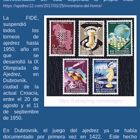
https://ajedrez12.com/2017/01/25/inventario-del-horror/
La FIDE,
suspendió
todos los
torneos de
ajedrez hasta
1950, año en
que se
desarrolló la IX
Olimpiada de
Ajedrez, en
Dubrovnik,
ciudad de la
actual Croacia,
entre el 20 de
https://i.ebayimg.com/images
agosto y el 11
de septiembre
de 1950.
En Dubrovnik, el juego del ajedrez ya se había
documentado por primera vez en 1422. Este hecho