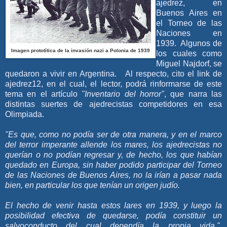
ajedr
ez, en
Buenos Aires en
el Torneo de las
Naciones en
1939. Algunos de
Imagen prototítica de la invasión nazi a Polonia de 1939
los cuales como
Miguel Najdorf, se
quedaron a vivir en Argentina. Al respecto, cito el link de
ajedrez12, en el cual, el lector, podrá rinformarse de este
tema en el artículo
"Inventario del horror"
, que narra las
distintas suertes de ajedrecistas competidores en esa
Olimpiada.
"Es que, como no podía ser de otra manera, y en el marco
del terror imperante allende los mares, los ajedrecistas no
querían o no podían regresar y, de hecho, los que habían
quedado en Europa, sin haber podido participar del Torneo
de las Naciones de Buenos Aires, no la irían a pasar nada
bien, en particular los que tenían un origen judío.
El hecho de venir hasta estos lares en 1939, y luego la
posibilidad efectiva de quedarse, podía constituir un
salvoconducto del cual dependía la propia vida."