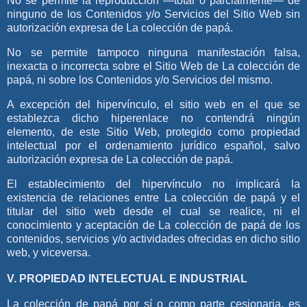
No se permite la reproducción —total o parcialmente— de
ninguno de los Contenidos y/o Servicios del Sitio Web sin
autorización expresa de
La colección de papá
.
No se permite tampoco ninguna manifestación falsa,
inexacta o incorrecta sobre el Sitio Web de
La colección de
papá
, ni sobre los Contenidos y/o Servicios del mismo.
A excepción del hipervínculo, el sitio web en el que se
establezca dicho hiperenlace no contendrá ningún
elemento, de este Sitio Web, protegido como propiedad
intelectual por el ordenamiento jurídico español, salvo
autorización expresa de
La colección de papá
.
El establecimiento del hipervínculo no implicará la
existencia de relaciones entre
La colección de papá
y el
titular del sitio web desde el cual se realice, ni el
conocimiento y aceptación de
La colección de papá
de los
contenidos, servicios y/o actividades ofrecidas en dicho sitio
web, y viceversa.
V. PROPIEDAD INTELECTUAL E INDUSTRIAL
La colección de papá
por sí o como parte cesionaria, es