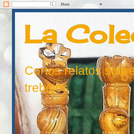
La Cole
Cortos relatos sobre
trebejos