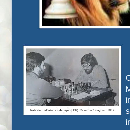
s
Nota de LaColeccióndepapá (LCP): Casafús-Rodríguez, 1989
i