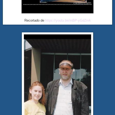
Recortado de
https://youtu.be/mBP-yGdZrvk