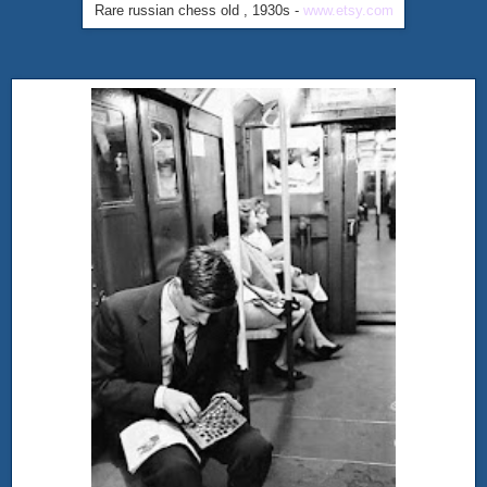
Rare russian chess old , 1930s -
www.etsy.com