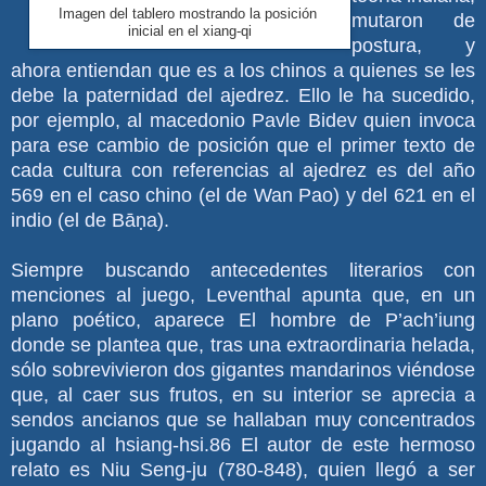
Imagen del tablero mostrando la posición
mutaron de
inicial en el xiang-qi
postura, y
ahora entiendan que es a los chinos a quienes se les
debe la paternidad del ajedrez. Ello le ha sucedido,
por ejemplo, al macedonio Pavle Bidev quien invoca
para ese cambio de posición que el primer texto de
cada cultura con referencias al ajedrez es del año
569 en el caso chino (el de Wan Pao) y del 621 en el
indio (el de Bāṇa).
Siempre buscando antecedentes literarios con
menciones al juego, Leventhal apunta que, en un
plano poético, aparece El hombre de P’ach’iung
donde se plantea que, tras una extraordinaria helada,
sólo sobrevivieron dos gigantes mandarinos viéndose
que, al caer sus frutos, en su interior se aprecia a
sendos ancianos que se hallaban muy concentrados
jugando al hsiang-hsi.86 El autor de este hermoso
relato es Niu Seng-ju (780-848), quien llegó a ser