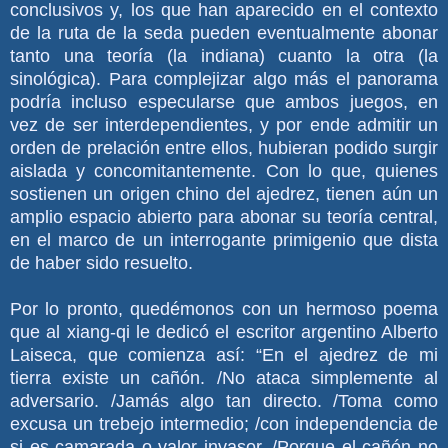
conclusivos y, los que han aparecido en el contexto
de la ruta de la seda pueden eventualmente abonar
tanto una teoría (la indiana) cuanto la otra (la
sinológica). Para complejizar algo más el panorama
podría incluso especularse que ambos juegos, en
vez de ser interdependientes, y por ende admitir un
orden de prelación entre ellos, hubieran podido surgir
aislada y concomitantemente. Con lo que, quienes
sostienen un origen chino del ajedrez, tienen aún un
amplio espacio abierto para abonar su teoría central,
en el marco de un interrogante primigenio que dista
de haber sido resuelto.
Por lo pronto, quedémonos con un hermoso poema
que al xiang-qi le dedicó el escritor argentino Alberto
Laiseca, que comienza así: “En el ajedrez de mi
tierra existe un cañón. /No ataca simplemente al
adversario. /Jamás algo tan directo. /Toma como
excusa un trebejo intermedio; /con independencia de
si es camarada o valor invasor. /Porque el cañón no