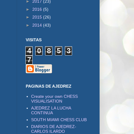
►
2017
(23)
►
2016
(5)
►
2015
(26)
►
2014
(43)
VISITAS
4
0
8
5
3
7
PAGINAS DE AJEDREZ
Create your own CHESS
VISUALISATION
AJEDREZ LA LUCHA
CONTINUA
SOUTH MIAMI CHESS CLUB
DIARIOS DE AJEDREZ-
CARLOS ILARDO