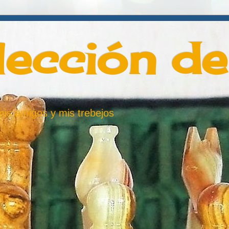
lección d
 mis amigos y mis trebejos