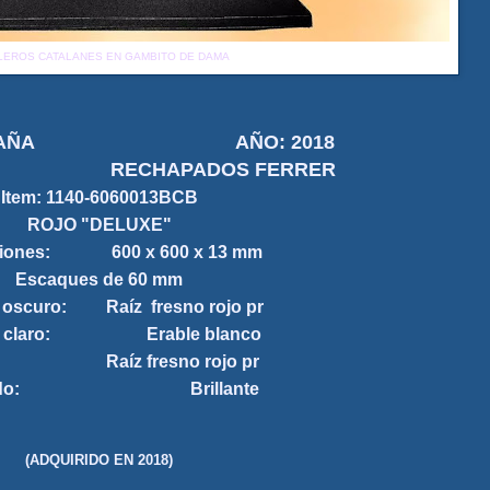
LEROS CATALANES EN GAMBITO DE DAMA
: ESPAÑA AÑO: 2018
TE: RECHAPADOS FERRER
Item:
1140-6060013BCB
ROJO "DELUXE"
siones: 600 x 600 x 13 mm
Escaques de 60 mm
 oscuro: Raíz fresno rojo pr
o claro: Erable blanco
: Raíz fresno rojo pr
bado: Brillante
(ADQUIRIDO EN 2018)