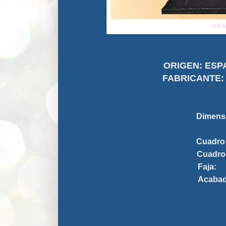
TABA
ORIGEN
FABRICAN
Dimen
Cuadro
Cuadr
Faja
Aca