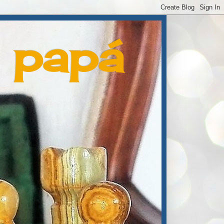
e papá