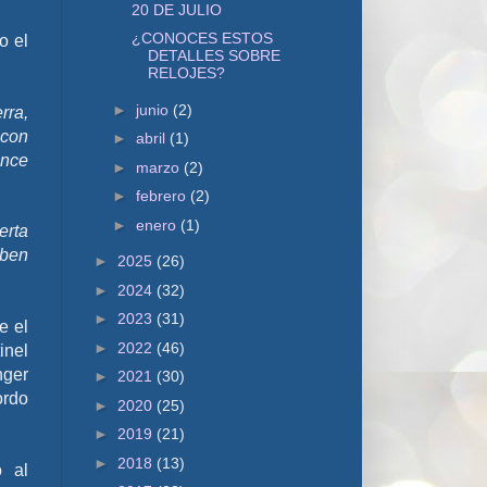
20 DE JULIO
¿CONOCES ESTOS
o el
DETALLES SOBRE
RELOJES?
►
junio
(2)
rra,
 con
►
abril
(1)
ence
►
marzo
(2)
►
febrero
(2)
►
enero
(1)
erta
eben
►
2025
(26)
►
2024
(32)
►
2023
(31)
e el
►
2022
(46)
inel
nger
►
2021
(30)
ordo
►
2020
(25)
►
2019
(21)
►
2018
(13)
o al