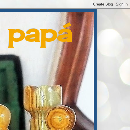
e papá