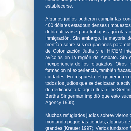
establecerse.
Algunos judíos pudieron cumplir las co
400 dólares estadounidenses (impuestos a
debía utilizarse para trabajos agrícolas 
Inmigración. Sin embargo, la mayoría d
mentían sobre sus ocupaciones para obte
de Colonización Judía y el HICEM inte
avícolas en la región de Ambato. Sin 
inexperiencia de los refugiados. Otros i
formación ni experiencia, también fracas
ciudades. En respuesta, el gobierno ec
todos los judíos que se dedicaran a acti
de dedicarse a la agricultura (The Sent
Bertha Singerman impidió que esto suce
Agency 1938).
Muchos refugiados judíos sobrevivieron 
montando pequeñas tiendas, algunas de 
grandes (Kreuter 1997). Varios fundaron 