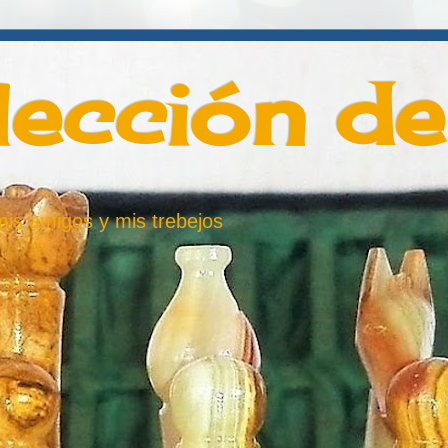
lección d
 mis amigos y mis trebejos