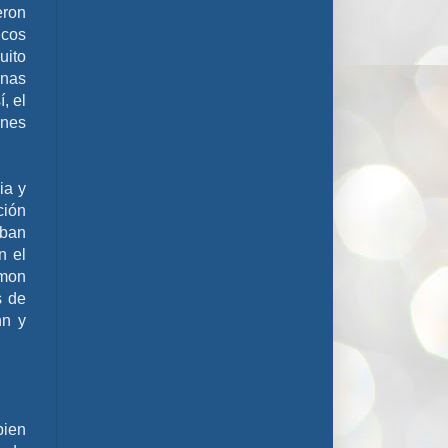
eron
icos
uito
enas
, el
ones
ia y
ción
aban
n el
imon
s de
nn y
bien