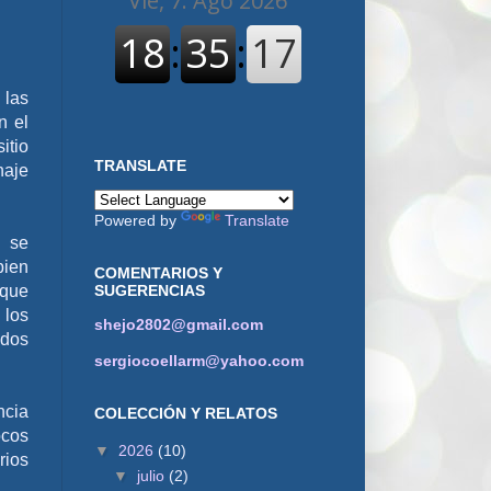
 las
n el
itio
TRANSLATE
naje
Powered by
Translate
e se
bien
COMENTARIOS Y
SUGERENCIAS
 que
 los
shejo2802@gmail.com
ados
sergiocoellarm@yahoo.com
ncia
COLECCIÓN Y RELATOS
ocos
▼
2026
(10)
rios
▼
julio
(2)