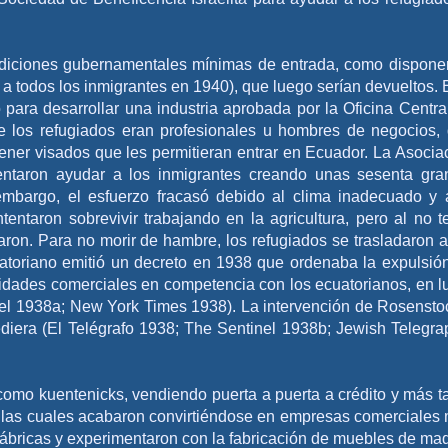
ndiciones gubernamentales mínimas de entrada, como dispone
 todos los inmigrantes en 1940), que luego serían devueltos. 
o para desarrollar una industria aprobada por la Oficina Centra
e los refugiados eran profesionales u hombres de negocios,
ner visados que les permitieran entrar en Ecuador. La Asocia
ntaron ayudar a los inmigrantes creando unas sesenta gra
embargo, el esfuerzo fracasó debido al clima inadecuado y 
ntentaron sobrevivir trabajando en la agricultura, pero al no t
aron. Para no morir de hambre, los refugiados se trasladaron a
uatoriano emitió un decreto en 1938 que ordenaba la expulsió
vidades comerciales en competencia con los ecuatorianos, en l
inel 1938a; New York Times 1938). La intervención de Rosensto
diera (El Telégrafo 1938; The Sentinel 1938b; Jewish Telegra
como kuentenicks, vendiendo puerta a puerta a crédito y más t
las cuales acabaron convirtiéndose en empresas comerciales
fábricas y experimentaron con la fabricación de muebles de ma