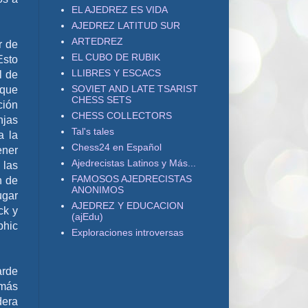
EL AJEDREZ ES VIDA
AJEDREZ LATITUD SUR
ARTEDREZ
r de
EL CUBO DE RUBIK
Esto
LLIBRES Y ESCACS
l de
SOVIET AND LATE TSARIST
 que
CHESS SETS
ción
CHESS COLLECTORS
njas
Tal's tales
a la
Chess24 en Español
ener
Ajedrecistas Latinos y Más...
 las
FAMOSOS AJEDRECISTAS
n de
ANONIMOS
ugar
AJEDREZ Y EDUCACION
ck y
(ajEdu)
phic
Exploraciones introversas
arde
 más
dera