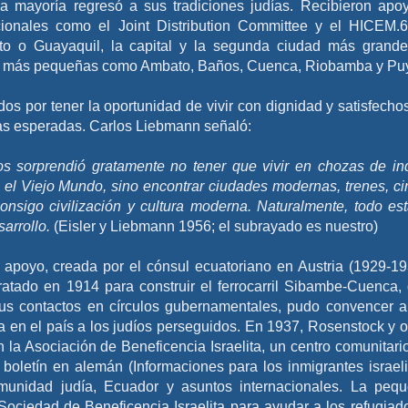
 la mayoría regresó a sus tradiciones judías. Recibieron apo
acionales como el Joint Distribution Committee y el HICEM.
to o Guayaquil, la capital y la segunda ciudad más grand
es más pequeñas como Ambato, Baños, Cuenca, Riobamba y Pu
os por tener la oportunidad de vivir con dignidad y satisfecho
as esperadas. Carlos Liebmann señaló:
s sorprendió gratamente no tener que vivir en chozas de in
el Viejo Mundo, sino encontrar ciudades modernas, trenes, ci
consigo civilización y cultura moderna. Naturalmente, todo es
arrollo.
(Eisler y Liebmann 1956; el subrayado es nuestro)
 apoyo, creada por el cónsul ecuatoriano en Austria (1929-19
ratado en 1914 para construir el ferrocarril Sibambe-Cuenca,
 sus contactos en círculos gubernamentales, pudo convencer a
a en el país a los judíos perseguidos. En 1937, Rosenstock y o
 la Asociación de Beneficencia Israelita, un centro comunitari
boletín en alemán (Informaciones para los inmigrantes israeli
munidad judía, Ecuador y asuntos internacionales. La peq
ociedad de Beneficencia Israelita para ayudar a los refugiad