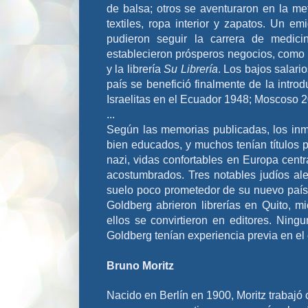
de balsa; otros se aventuraron en la meta
textiles, ropa interior y zapatos. Un 
pudieron seguir la carrera de medic
establecieron prósperos negocios, como l
y la librería
Su Librería
. Los bajos salari
país se benefició finalmente de la int
Israelitas en el Ecuador 1948; Moscoso 
...
Según las memorias publicadas, los inm
bien educados, y muchos tenían títulos p
nazi, vidas confortables en Europa cent
acostumbrados. Tres notables judíos ale
suelo poco prometedor de su nuevo país 
Goldberg abrieron librerías en Quito, m
ellos se convirtieron en editores.
Ningu
Goldberg tenían experiencia previa en el 
Bruno Moritz
Nacido en Berlín en 1900, Moritz trabajó