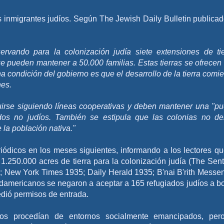
s inmigrantes judíos. Según The Jewish Daily Bulletin publicad
ervando para la colonización judía siete extensiones de tie
que pueden mantener a 50.000 familias. Estas tierras se ofrecen
a condición del gobierno es que el desarrollo de la tierra comi
nes.
irse siguiendo líneas cooperativas y deben mantener una "pu
ados no judíos. También se estipula que las colonias no d
 la población nativa."
iódicos en los meses siguientes, informando a los lectores qu
.250.000 acres de tierra para la colonización judía (The Sent
; New York Times 1935; Daily Herald 1935; B'nai B'rith Messe
damericanos se negaron a aceptar a 165 refugiados judíos a b
edió permisos de entrada.
cos procedían de entornos socialmente emancipados, per