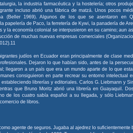
lurgia, la industria farmacéutica y la hostelería; otros produj
emigrante incluso abrió una fábrica de matzá. Unos pocos méd
ina (Beller 1969). Algunos de los que se asentaron en Q
a papelería de Paco, la ferretería de Kywi, la panadería de Ar
os y la economía colonial se interpusieron en su camino; aun así
roducción de muchas nuevas empresas comerciales (Organizaci
2012).11
igrantes judíos en Ecuador eran principalmente de clase med
rofesionales. Dejaron lo que habían sido, antes de la persecu
ral; llegaron a un país que era un mundo aparte de lo que est
manes consiguieron en parte recrear su entorno intelectual e
estableciendo librerías y editoriales. Carlos G. Liebmann y S
ientras que Bruno Moritz abrió una librería en Guayaquil. Do
no de los cuatro sabía español a su llegada, y sólo Liebma
comercio de libros.
 como agente de seguros. Jugaba al ajedrez lo suficientemente 