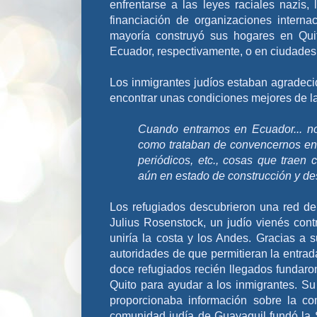
enfrentarse a las leyes raciales nazis,
financiación de organizaciones intern
mayoría construyó sus hogares en Qui
Ecuador, respectivamente, o en ciudad
Los inmigrantes judíos estaban agradecid
encontrar unas condiciones mejores de l
Cuando entramos en Ecuador... no
como trataban de convencernos en 
periódicos, etc., cosas que traen 
aún en estado de construcción y des
Los refugiados descubrieron una red de
Julius Rosenstock, un judío vienés cont
uniría la costa y los Andes. Gracias a
autoridades de que permitieran la entrad
doce refugiados recién llegados fundaron
Quito para ayudar a los inmigrantes. Su 
proporcionaba información sobre la co
comunidad judía de Guayaquil fundó la S