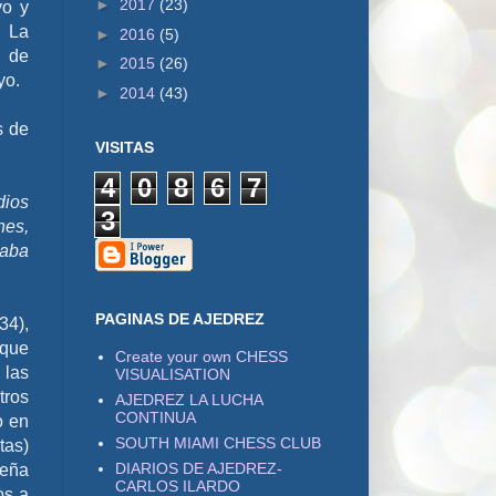
►
2017
(23)
yo y
6 La
►
2016
(5)
e de
►
2015
(26)
yo.
►
2014
(43)
s de
VISITAS
4
0
8
6
7
dios
3
nes,
taba
PAGINAS DE AJEDREZ
34),
 que
Create your own CHESS
 las
VISUALISATION
tros
AJEDREZ LA LUCHA
CONTINUA
o en
SOUTH MIAMI CHESS CLUB
tas)
DIARIOS DE AJEDREZ-
ueña
CARLOS ILARDO
os a