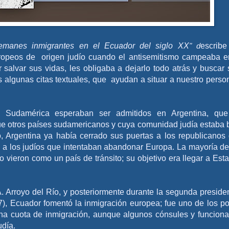
lemanes inmigrantes en el Ecuador del siglo XX
" d
escribe
ropeos de origen judío cuando el antisemitismo campeaba e
 salvar sus vidas, les obligaba a dejarlo todo atrás y buscar s
 algunas citas textuales, que ayudan a situar a nuestro perso
 Sudamérica esperaban ser admitidos en Argentina, qu
ue otros países sudamericanos y cuya comunidad judía estaba 
, Argentina ya había cerrado sus puertas a los republicanos
 a los judíos que intentaban abandonar Europa. La mayoría de
o vieron como un país de tránsito; su objetivo era llegar a Est
. Arroyo del Río, y posteriormente durante la segunda preside
7), Ecuador fomentó la inmigración europea; fue uno de los p
a cuota de inmigración, aunque algunos cónsules y funciona
udía.