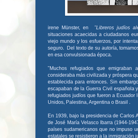
i
rene Münster, en
"Libreros judíos a
situaciones acaecidas a ciudadanos eu
viejo mundo y los esfuerzos, por intentar
seguro. Del texto de su autoría, tomamos
en esa convulsionada época.
"Muchos refugiados que emigraban a
consideraba más civilizada y próspera q
establecida para entonces. Sin embargo
escapaban de la Guerra Civil española y
refugiados judíos que fueron a Ecuador l
Unidos, Palestina, Argentina o Brasil .
En 1939, bajo la presidencia de Carlos A
de José María Velasco Ibarra (1944-194
países sudamericanos que no impuso un
estatales se resistieron a la inmigración j