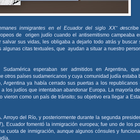
lemanes inmigrantes en el Ecuador del siglo XX
" d
escribe
ropeos de origen judío cuando el antisemitismo campeaba e
 salvar sus vidas, les obligaba a dejarlo todo atrás y buscar s
 algunas citas textuales, que ayudan a situar a nuestro perso
 Sudamérica esperaban ser admitidos en Argentina, qu
ue otros países sudamericanos y cuya comunidad judía estaba 
, Argentina ya había cerrado sus puertas a los republicanos
 a los judíos que intentaban abandonar Europa. La mayoría de
o vieron como un país de tránsito; su objetivo era llegar a Est
. Arroyo del Río, y posteriormente durante la segunda preside
7), Ecuador fomentó la inmigración europea; fue uno de los p
a cuota de inmigración, aunque algunos cónsules y funciona
udía.