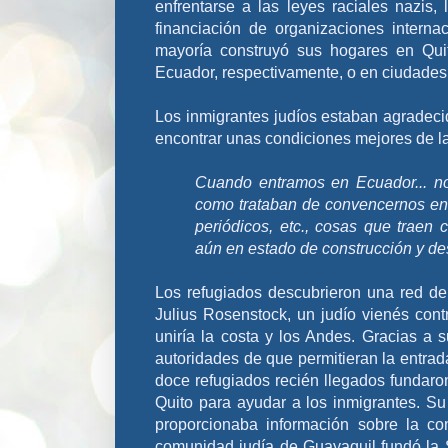
enfrentarse a las leyes raciales nazis,
financiación de organizaciones intern
mayoría construyó sus hogares en Qui
Ecuador, respectivamente, o en ciudad
Los inmigrantes judíos estaban agradecid
encontrar unas condiciones mejores de l
Cuando entramos en Ecuador... no
como trataban de convencernos en 
periódicos, etc., cosas que traen 
aún en estado de construcción y des
Los refugiados descubrieron una red de
Julius Rosenstock, un judío vienés cont
uniría la costa y los Andes. Gracias a
autoridades de que permitieran la entrad
doce refugiados recién llegados fundaron
Quito para ayudar a los inmigrantes. Su 
proporcionaba información sobre la co
comunidad judía de Guayaquil fundó la S