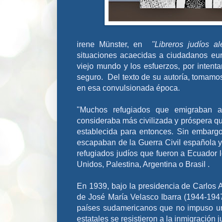
i
rene Münster, en
"Libreros judíos a
situaciones acaecidas a ciudadanos eu
viejo mundo y los esfuerzos, por intentar
seguro. Del texto de su autoría, tomamos
en esa convulsionada época.
"Muchos refugiados que emigraban a
consideraba más civilizada y próspera q
establecida para entonces. Sin embargo
escapaban de la Guerra Civil española y
refugiados judíos que fueron a Ecuador l
Unidos, Palestina, Argentina o Brasil .
En 1939, bajo la presidencia de Carlos A
de José María Velasco Ibarra (1944-194
países sudamericanos que no impuso un
estatales se resistieron a la inmigración j