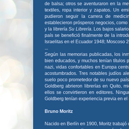
de balsa; otros se aventuraron en la meta
textiles, ropa interior y zapatos. Un 
pudieron seguir la carrera de medic
establecieron prósperos negocios, como l
y la librería
Su Librería
. Los bajos salari
país se benefició finalmente de la int
Israelitas en el Ecuador 1948; Moscoso 
...
Según las memorias publicadas, los inm
bien educados, y muchos tenían títulos p
nazi, vidas confortables en Europa cent
acostumbrados. Tres notables judíos ale
suelo poco prometedor de su nuevo país 
Goldberg abrieron librerías en Quito, m
ellos se convirtieron en editores.
Ningu
Goldberg tenían experiencia previa en el 
Bruno Moritz
Nacido en Berlín en 1900, Moritz trabajó