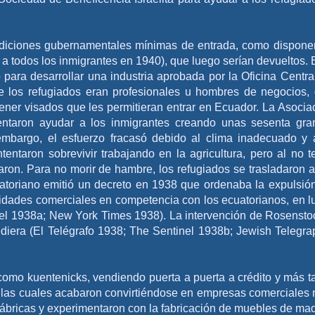
ndiciones gubernamentales mínimas de entrada, como dispone
 todos los inmigrantes en 1940), que luego serían devueltos. 
o para desarrollar una industria aprobada por la Oficina Centra
e los refugiados eran profesionales u hombres de negocios,
ner visados que les permitieran entrar en Ecuador. La Asocia
ntaron ayudar a los inmigrantes creando unas sesenta gra
embargo, el esfuerzo fracasó debido al clima inadecuado y 
ntentaron sobrevivir trabajando en la agricultura, pero al no t
aron. Para no morir de hambre, los refugiados se trasladaron a
uatoriano emitió un decreto en 1938 que ordenaba la expulsió
vidades comerciales en competencia con los ecuatorianos, en l
inel 1938a; New York Times 1938). La intervención de Rosensto
diera (El Telégrafo 1938; The Sentinel 1938b; Jewish Telegra
como kuentenicks, vendiendo puerta a puerta a crédito y más t
las cuales acabaron convirtiéndose en empresas comerciales
fábricas y experimentaron con la fabricación de muebles de ma