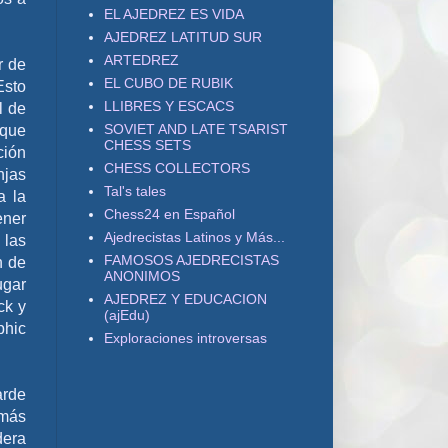
EL AJEDREZ ES VIDA
AJEDREZ LATITUD SUR
ARTEDREZ
r de
EL CUBO DE RUBIK
Esto
LLIBRES Y ESCACS
l de
SOVIET AND LATE TSARIST
 que
CHESS SETS
ción
CHESS COLLECTORS
njas
Tal's tales
a la
Chess24 en Español
ener
Ajedrecistas Latinos y Más...
 las
FAMOSOS AJEDRECISTAS
n de
ANONIMOS
ugar
AJEDREZ Y EDUCACION
ck y
(ajEdu)
phic
Exploraciones introversas
arde
 más
dera