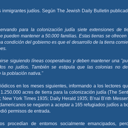
s inmigrantes judíos. Según The Jewish Daily Bulletin publicad
ervando para la colonización judía siete extensiones de tie
que pueden mantener a 50.000 familias. Estas tierras se ofrecen
a condición del gobierno es que el desarrollo de la tierra comi
nes.
irse siguiendo líneas cooperativas y deben mantener una "pu
ados no judíos. También se estipula que las colonias no d
 la población nativa."
iódicos en los meses siguientes, informando a los lectores qu
.250.000 acres de tierra para la colonización judía (The Sent
; New York Times 1935; Daily Herald 1935; B'nai B'rith Messe
damericanos se negaron a aceptar a 165 refugiados judíos a b
edió permisos de entrada.
cos procedían de entornos socialmente emancipados, per