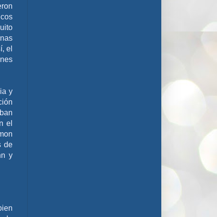
eron
icos
uito
enas
, el
ones
ia y
ción
aban
n el
imon
s de
nn y
bien