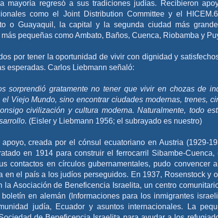
 la mayoría regresó a sus tradiciones judías. Recibieron apo
acionales como el Joint Distribution Committee y el HICEM.
to o Guayaquil, la capital y la segunda ciudad más grand
es más pequeñas como Ambato, Baños, Cuenca, Riobamba y Pu
os por tener la oportunidad de vivir con dignidad y satisfecho
as esperadas. Carlos Liebmann señaló:
s sorprendió gratamente no tener que vivir en chozas de in
el Viejo Mundo, sino encontrar ciudades modernas, trenes, ci
consigo civilización y cultura moderna. Naturalmente, todo es
arrollo.
(Eisler y Liebmann 1956; el subrayado es nuestro)
 apoyo, creada por el cónsul ecuatoriano en Austria (1929-19
ratado en 1914 para construir el ferrocarril Sibambe-Cuenca,
 sus contactos en círculos gubernamentales, pudo convencer a
a en el país a los judíos perseguidos. En 1937, Rosenstock y o
 la Asociación de Beneficencia Israelita, un centro comunitari
boletín en alemán (Informaciones para los inmigrantes israeli
munidad judía, Ecuador y asuntos internacionales. La peq
ociedad de Beneficencia Israelita para ayudar a los refugiad