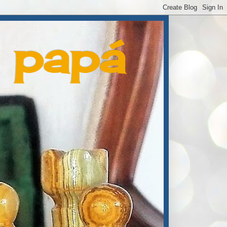
e papá