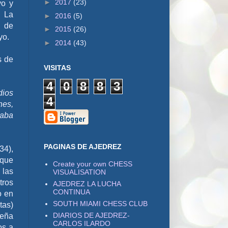
►
2017
(23)
yo y
6 La
►
2016
(5)
e de
►
2015
(26)
yo.
►
2014
(43)
s de
VISITAS
4
0
8
8
3
dios
4
nes,
taba
PAGINAS DE AJEDREZ
34),
 que
Create your own CHESS
 las
VISUALISATION
tros
AJEDREZ LA LUCHA
CONTINUA
o en
SOUTH MIAMI CHESS CLUB
tas)
DIARIOS DE AJEDREZ-
ueña
CARLOS ILARDO
os a