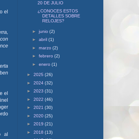
20 DE JULIO
¿CONOCES ESTOS
o el
DETALLES SOBRE
RELOJES?
►
junio
(2)
rra,
 con
►
abril
(1)
ence
►
marzo
(2)
►
febrero
(2)
►
enero
(1)
erta
eben
►
2025
(26)
►
2024
(32)
►
2023
(31)
e el
►
2022
(46)
inel
nger
►
2021
(30)
ordo
►
2020
(25)
►
2019
(21)
►
2018
(13)
o al