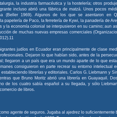
lurgia, la industria farmacéutica y la hostelería; otros produj
emigrante incluso abrió una fábrica de matzá. Unos pocos méd
ina (Beller 1969). Algunos de los que se asentaron en Q
a papelería de Paco, la ferretería de Kywi, la panadería de Ar
os y la economía colonial se interpusieron en su camino; aun así
roducción de muchas nuevas empresas comerciales (Organizaci
2012).11
igrantes judíos en Ecuador eran principalmente de clase med
rofesionales. Dejaron lo que habían sido, antes de la persecu
ral; llegaron a un país que era un mundo aparte de lo que est
manes consiguieron en parte recrear su entorno intelectual e
estableciendo librerías y editoriales. Carlos G. Liebmann y S
ientras que Bruno Moritz abrió una librería en Guayaquil. Do
no de los cuatro sabía español a su llegada, y sólo Liebma
comercio de libros.
 como agente de seguros. Jugaba al ajedrez lo suficientemente 