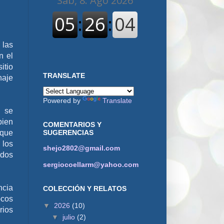
 las
n el
itio
TRANSLATE
naje
Powered by
Translate
e se
bien
COMENTARIOS Y
SUGERENCIAS
 que
 los
shejo2802@gmail.com
ados
sergiocoellarm@yahoo.com
ncia
COLECCIÓN Y RELATOS
ocos
▼
2026
(10)
rios
▼
julio
(2)