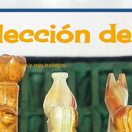
lección d
 mis amigos y mis trebejos