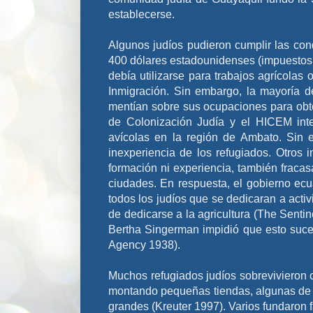
establecerse.
Algunos judíos pudieron cumplir las co
400 dólares estadounidenses (impuestos a
debía utilizarse para trabajos agrícolas 
Inmigración. Sin embargo, la mayoría d
mentían sobre sus ocupaciones para obte
de Colonización Judía y el HICEM inte
avícolas en la región de Ambato. Sin 
inexperiencia de los refugiados. Otros i
formación ni experiencia, también fracas
ciudades. En respuesta, el gobierno ec
todos los judíos que se dedicaran a acti
de dedicarse a la agricultura (The Sent
Bertha Singerman impidió que esto suce
Agency 1938).
Muchos refugiados judíos sobrevivieron 
montando pequeñas tiendas, algunas de 
grandes (Kreuter 1997). Varios fundaron 