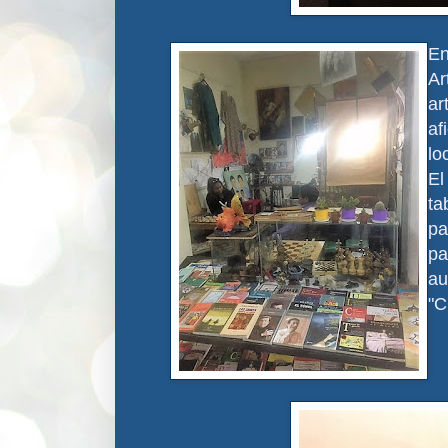
En
Ar
ar
af
lo
El
ta
p
pa
au
"C