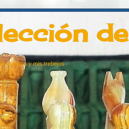
lección d
 mis amigos y mis trebejos