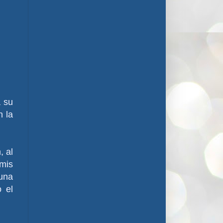
a su
n la
, al
 mis
 una
 el