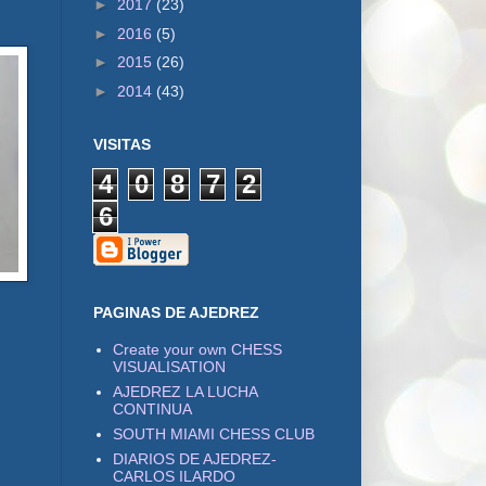
►
2017
(23)
►
2016
(5)
►
2015
(26)
►
2014
(43)
VISITAS
4
0
8
7
2
6
PAGINAS DE AJEDREZ
Create your own CHESS
VISUALISATION
AJEDREZ LA LUCHA
CONTINUA
SOUTH MIAMI CHESS CLUB
DIARIOS DE AJEDREZ-
CARLOS ILARDO