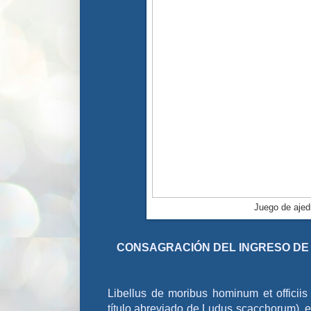
Juego de ajedr
CONSAGRACIÓN DEL INGRESO DE L
Libellus de moribus hominum et officii
título abreviado de Ludus scacchorum), e