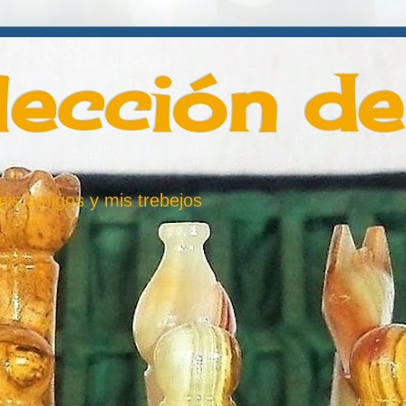
lección d
 mis amigos y mis trebejos