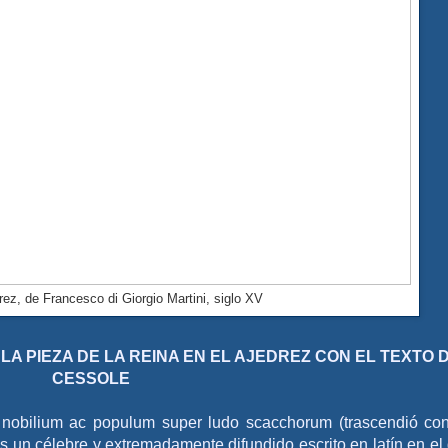
ez, de Francesco di Giorgio Martini, siglo XV
A PIEZA DE LA REINA EN EL AJEDREZ CON EL TEXTO 
CESSOLE
s nobilium ac populum super ludo scacchorum (trascendió co
s un célebre y extremadamente difundido escrito en latín en el