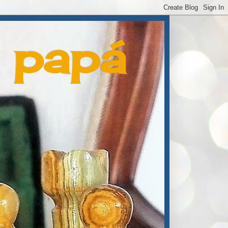
e papá