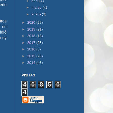
►
abril
(4)
erto
►
marzo
(4)
►
enero
(3)
tros
►
2020
(25)
Y en
►
2019
(21)
idió
►
2018
(13)
 muy
►
2017
(23)
►
2016
(5)
►
2015
(26)
►
2014
(43)
VISITAS
4
0
8
5
0
4