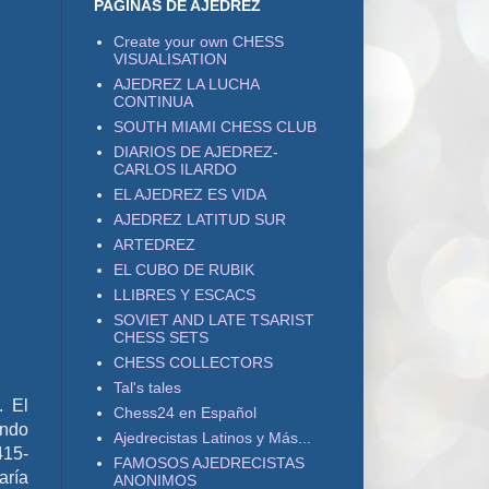
PAGINAS DE AJEDREZ
Create your own CHESS
VISUALISATION
AJEDREZ LA LUCHA
CONTINUA
SOUTH MIAMI CHESS CLUB
DIARIOS DE AJEDREZ-
CARLOS ILARDO
EL AJEDREZ ES VIDA
AJEDREZ LATITUD SUR
ARTEDREZ
EL CUBO DE RUBIK
LLIBRES Y ESCACS
SOVIET AND LATE TSARIST
CHESS SETS
CHESS COLLECTORS
Tal's tales
. El
Chess24 en Español
endo
Ajedrecistas Latinos y Más...
415-
FAMOSOS AJEDRECISTAS
aría
ANONIMOS