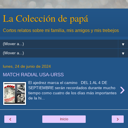
La Colección de papá
Cortos relatos sobre mi familia, mis amigos y mis trebejos
▼
▼
lunes, 24 de junio de 2024
MATCH RADIAL USA-URSS
›
El ajedrez marca el camino DEL 1 AL 4 DE
SEPTIEMBRE serán recordados durante mucho
tiempo como cuatro de los días más importantes
de la hi...
‹
›
Inicio