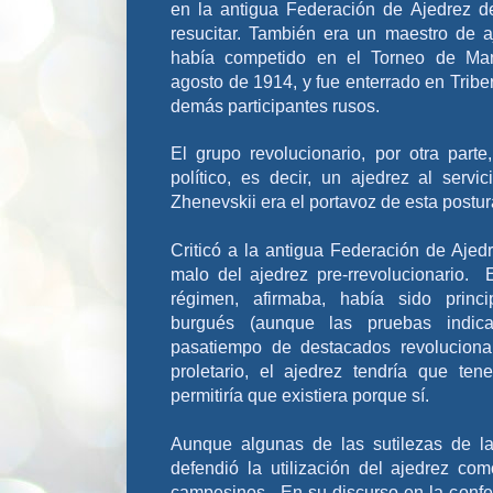
en la antigua Federación de Ajedrez d
resucitar. También era un maestro de a
había competido en el Torneo de Ma
agosto de 1914, y fue enterrado en Triber
demás participantes rusos.
El grupo revolucionario, por otra part
político, es decir, un ajedrez al servici
Zhenevskii era el portavoz de esta postur
Criticó a la antigua Federación de Ajedr
malo del ajedrez pre-rrevolucionario. 
régimen, afirmaba, había sido princ
burgués (aunque las pruebas indi
pasatiempo de destacados revoluciona
proletario, el ajedrez tendría que te
permitiría que existiera porque sí.
Aunque algunas de las sutilezas de la 
defendió la utilización del ajedrez c
campesinos. En su discurso en la confer