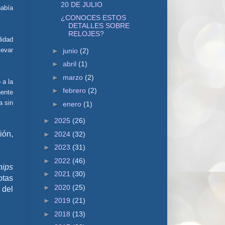
20 DE JULIO
había
¿CONOCES ESTOS
DETALLES SOBRE
RELOJES?
lidad
levar
►
junio
(2)
►
abril
(1)
►
marzo
(2)
 a la
►
febrero
(2)
nente
a sin
►
enero
(1)
►
2025
(26)
ión,
►
2024
(32)
►
2023
(31)
►
2022
(46)
hips
►
2021
(30)
otas
►
2020
(25)
 del
►
2019
(21)
►
2018
(13)