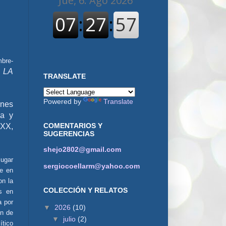
mbre-
 LA
TRANSLATE
Powered by
Translate
ones
ca y
COMENTARIOS Y
 XX,
SUGERENCIAS
shejo2802@gmail.com
lugar
sergiocoellarm@yahoo.com
de en
on la
COLECCIÓN Y RELATOS
as en
a por
▼
2026
(10)
ón de
▼
julio
(2)
ítico