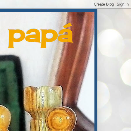
e papá