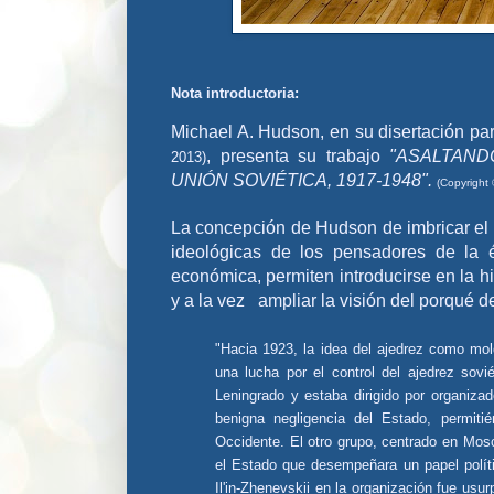
Nota introductoria:
Michael A. Hudson, en su disertación par
, presenta su trabajo
"ASALTAND
2013)
UNIÓN SOVIÉTICA, 1917-1948".
(Copyright
La concepción de Hudson de imbricar el
ideológicas de los pensadores de la é
económica, permiten introducirse en la hi
y a la vez ampliar la visión del porqué d
"Hacia 1923, la idea del ajedrez como mo
una lucha por el control del ajedrez sovi
Leningrado y estaba dirigido por organizad
benigna negligencia del Estado, permitié
Occidente. El otro grupo, centrado en Mosc
el Estado que desempeñara un papel polític
Il'in-Zhenevskii en la organización fue usu