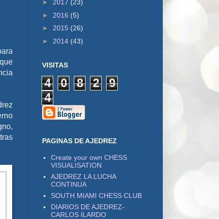
►
2017
(23)
►
2016
(5)
►
2015
(26)
►
2014
(43)
para
nque
VISITAS
ncia
4
0
8
2
9
4
drez
erno
gno,
tras
PAGINAS DE AJEDREZ
Create your own CHESS
VISUALISATION
AJEDREZ LA LUCHA
CONTINUA
SOUTH MIAMI CHESS CLUB
DIARIOS DE AJEDREZ-
CARLOS ILARDO