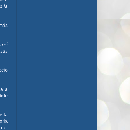
o la
 más
n sí
asas
ocio
ba a
tido
e la
oria
 del