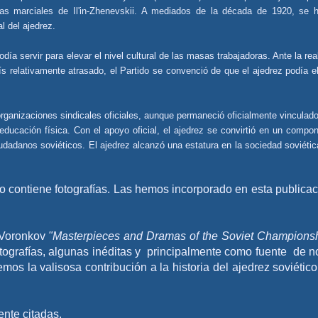
eas marciales de Il'in-Zhenevskii. A mediados de la década de 1920, se 
l del ajedrez.
día servir para elevar el nivel cultural de las masas trabajadoras. Ante la rea
ís relativamente atrasado, el Partido se convenció de que el ajedrez podía e
rganizaciones sindicales oficiales, aunque permaneció oficialmente vinculado
educación física. Con el apoyo oficial, el ajedrez se convirtió en un compo
udadanos soviéticos. El ajedrez alcanzó una estatura en la sociedad soviétic
no contiene fotografías. Las hemos incorporado en esta publicac
 Voronkov
"Masterpieces and Dramas of the Soviet Champions
tografías, algunas inéditas y principalmente como fuente de n
s la valisosa contribución a la historia del ajedrez soviético
ente citadas.