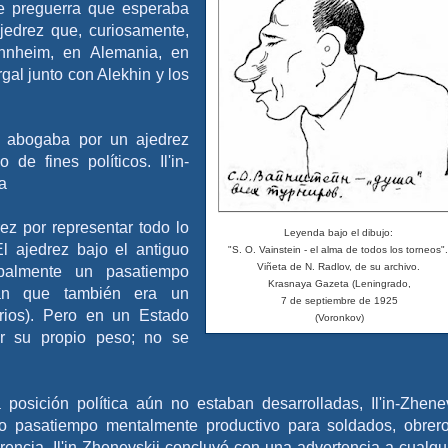
e preguerra que esperaba
jedrez que, curiosamente,
nnheim, en Alemania, en
gal junto con Alekhin y los
e, abogaba por un ajedrez
o de fines políticos. Il'in-
a
ez por representar todo lo
Leyenda bajo el dibujo:
El ajedrez bajo el antiguo
"S. O. Vainstein - el alma de todos los torneos"
Viñeta de N. Radlov, de su archivo.
ipalmente un pasatiempo
Krasnaya Gazeta (Leningrado,
can que también era un
7 de septiembre de 1925
rios). Pero en un Estado
(Voronkov
)
ner su propio peso; no se
posición política aún no estaban desarrolladas, Il'in-Zhene
omo pasatiempo mentalmente productivo para soldados, obrer
encia, Il'in-Zhenevskii concluyó con una advertencia a cualqu