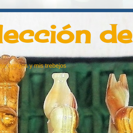
lección d
 mis amigos y mis trebejos