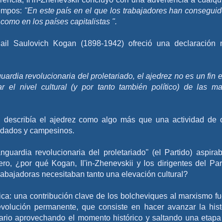
iempos:
"En este país en el que los trabajadores han conseguid
 como en los países capitalistas ".
Mijail Saulovich Kogan (1898-1942) ofreció una declaración
ardia revolucionaria del proletariado, el ajedrez no es un fin e
 el nivel cultural (y por tanto también político) de las m
describía el ajedrez como algo más que una actividad de 
ldados y campesinos.
guardia revolucionaria del proletariado" (el Partido) aspira
ero, ¿por qué Kogan, Il'in-Zhenevskii y los dirigentes del Par
abajadoras necesitaban tanto una elevación cultural?
ica: una contribución clave de los bolcheviques al marxismo fu
revolución permanente, que consiste en hacer avanzar la hist
nario aprovechando el momento histórico y saltando una etapa