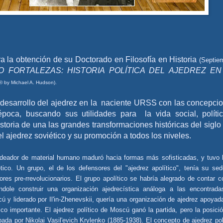
a la obtención de su Doctorado en Filosofía en Historia
(Septie
O FORTALEZAS: HISTORIA POLÍTICA DEL AJEDREZ EN
 © by Michael A. Hudson).
 desarrollo del ajedrez en la naciente URSS con las concepci
poca, buscando sus utilidades para la vida social, políti
storia de una las grandes transformaciones históricas del siglo
el ajedrez soviético y su promoción a todos los niveles.
ldeador de material humano maduró hacia formas más sofisticadas, y tuvo 
ético. Un grupo, el de los defensores del "ajedrez apolítico", tenía su se
ores pre-rrevolucionarios. El grupo apolítico se habría alegrado de contar c
ndole construir una organización ajedrecística análoga a las encontrad
ú y liderado por Il'in-Zhenevskii, quería una organización de ajedrez apoyad
o importante. El ajedrez político de Moscú ganó la partida, pero la posici
rpada por Nikolai Vasil'evich Krylenko (1885-1938). El concepto de ajedrez pol