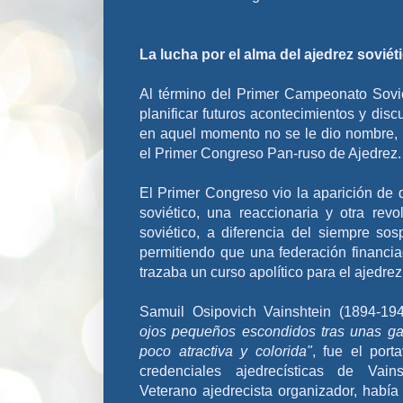
La lucha por el alma del ajedrez soviét
Al término del Primer Campeonato Sovié
planificar futuros acontecimientos y dis
en aquel momento no se le dio nombre, lo
el Primer Congreso Pan-ruso de Ajedrez.
El Primer Congreso vio la aparición de d
soviético, una reaccionaria y otra rev
soviético, a diferencia del siempre so
permitiendo que una federación financia
trazaba un curso apolítico para el ajedre
Samuil Osipovich Vainshtein (1894-19
ojos pequeños escondidos tras unas ga
poco atractiva y colorida"
, fue el port
credenciales ajedrecísticas de Vain
Veterano ajedrecista organizador, había