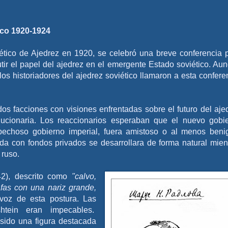
ico
1920-1924
tico de Ajedrez en 1920, se celebró una breve conferencia 
cutir el papel del ajedrez en el emergente Estado soviético. Au
s historiadores del ajedrez soviético llamaron a esta confere
os facciones con visiones enfrentadas sobre el futuro del aje
olucionaria. Los reaccionarios esperaban que el nuevo gobi
spechoso gobierno imperial, fuera amistoso o al menos beni
da con fondos privados se desarrollara de forma natural mien
z ruso.
42), descrito como
"calvo,
fas con una nariz grande,
avoz de esta postura. Las
shtein eran impecables.
 sido una figura destacada